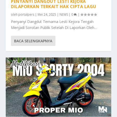
PENYANYI DANGDUT LESTI KEJORA
DILAPORKAN TERKAIT HAK CIPTA LAGU
oleh
portalpers
|
Mei 24, 2025
|
NEWS
|
0
|
Penyanyi Dangdut Ternama Lesti Kejora Tengah
Menjadi Sorotan Publik Setelah Di Laporkan Oleh...
BACA SELENGKAPNYA