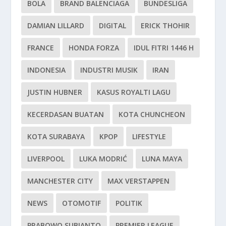
BOLA
BRAND BALENCIAGA
BUNDESLIGA
DAMIAN LILLARD
DIGITAL
ERICK THOHIR
FRANCE
HONDA FORZA
IDUL FITRI 1446 H
INDONESIA
INDUSTRI MUSIK
IRAN
JUSTIN HUBNER
KASUS ROYALTI LAGU
KECERDASAN BUATAN
KOTA CHUNCHEON
KOTA SURABAYA
KPOP
LIFESTYLE
LIVERPOOL
LUKA MODRIĆ
LUNA MAYA
MANCHESTER CITY
MAX VERSTAPPEN
NEWS
OTOMOTIF
POLITIK
PRABOWO SUBIANTO
PREMIER LEAGUE