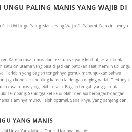
BI UNGU PALING MANIS YANG WAJIB DI
a Pilih Ubi Ungu Paling Manis Yang Wajib Di Pahami
. Dan ciri lainnya
er. Karena rasa manis dan teksturnya yang lembut, tetapi tidak
h satu ciri utama yang bisa di jadikan patokan saat memilih ubi ungu
nya. Terlebih yang bagian tengahnya gemuk menunjukkan bahwa
 juga kondisi ini penting karena ia dengan daging padat. Tentunya
 dan rasa manis yang lebih terasa. Bagian tengah yang gemuk
 ubi seimbang. Sehingga ketika di olah menjadi berbagai hidangan
manis alaminya muncul lebih optimal. Sebaliknya, yang panjang dan
UNGU YANG MANIS
ri Ubi Ungu Yang Manis
. Dan ciri lainnya adalah: