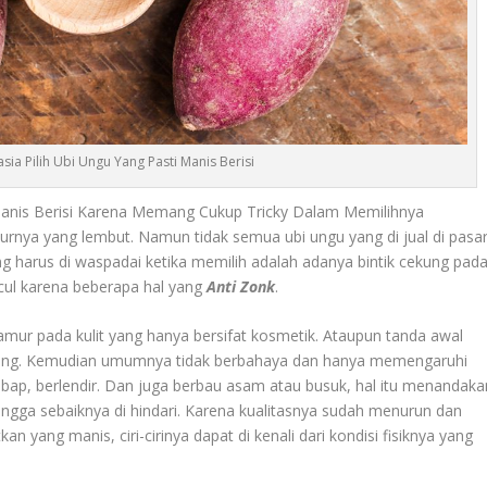
asia Pilih Ubi Ungu Yang Pasti Manis Berisi
i Manis Berisi Karena Memang Cukup Tricky Dalam Memilihnya
turnya yang lembut. Namun tidak semua ubi ungu yang di jual di pasa
ng harus di waspadai ketika memilih adalah adanya bintik cekung pad
ncul karena beberapa hal yang
Anti Zonk
.
amur pada kulit yang hanya bersifat kosmetik. Ataupun tanda awal
 kering. Kemudian umumnya tidak berbahaya dan hanya memengaruhi
mbap, berlendir. Dan juga berbau asam atau busuk, hal itu menandaka
ngga sebaiknya di hindari. Karena kualitasnya sudah menurun dan
 yang manis, ciri-cirinya dapat di kenali dari kondisi fisiknya yang