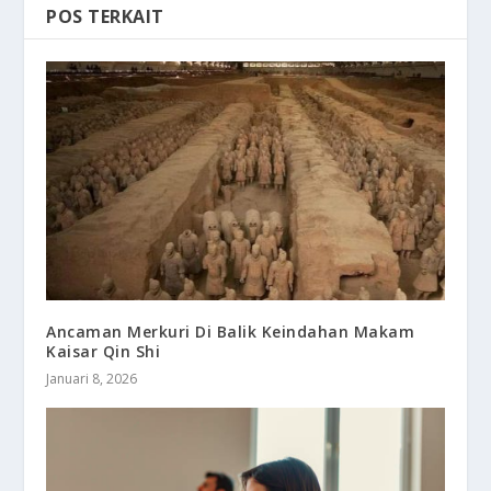
POS TERKAIT
Ancaman Merkuri Di Balik Keindahan Makam
Kaisar Qin Shi
Januari 8, 2026