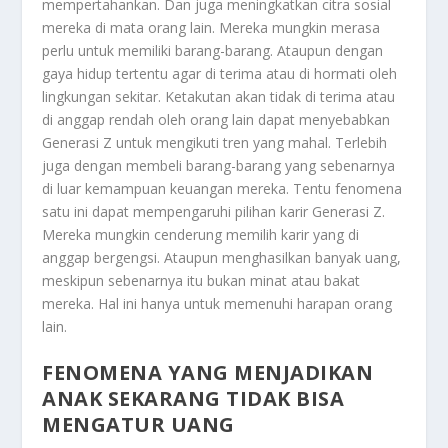
mempertahankan. Dan juga meningkatkan citra sosial
mereka di mata orang lain. Mereka mungkin merasa
perlu untuk memiliki barang-barang. Ataupun dengan
gaya hidup tertentu agar di terima atau di hormati oleh
lingkungan sekitar. Ketakutan akan tidak di terima atau
di anggap rendah oleh orang lain dapat menyebabkan
Generasi Z untuk mengikuti tren yang mahal. Terlebih
juga dengan membeli barang-barang yang sebenarnya
di luar kemampuan keuangan mereka. Tentu fenomena
satu ini dapat mempengaruhi pilihan karir Generasi Z.
Mereka mungkin cenderung memilih karir yang di
anggap bergengsi. Ataupun menghasilkan banyak uang,
meskipun sebenarnya itu bukan minat atau bakat
mereka. Hal ini hanya untuk memenuhi harapan orang
lain.
FENOMENA YANG MENJADIKAN
ANAK SEKARANG TIDAK BISA
MENGATUR UANG