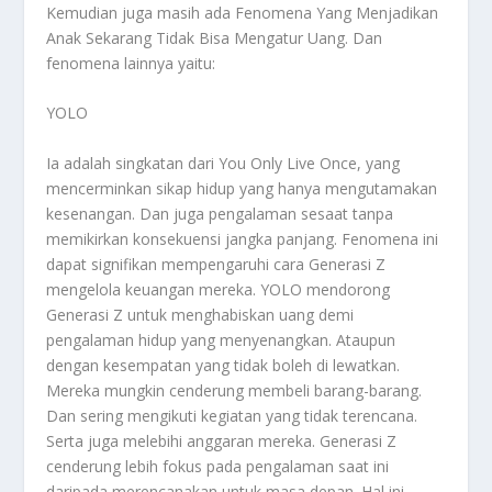
Kemudian juga masih ada
Fenomena Yang Menjadikan
Anak Sekarang Tidak Bisa Mengatur Uang
. Dan
fenomena lainnya yaitu:
YOLO
Ia adalah singkatan dari You Only Live Once, yang
mencerminkan sikap hidup yang hanya mengutamakan
kesenangan. Dan juga pengalaman sesaat tanpa
memikirkan konsekuensi jangka panjang. Fenomena ini
dapat signifikan mempengaruhi cara Generasi Z
mengelola keuangan mereka. YOLO mendorong
Generasi Z untuk menghabiskan uang demi
pengalaman hidup yang menyenangkan. Ataupun
dengan kesempatan yang tidak boleh di lewatkan.
Mereka mungkin cenderung membeli barang-barang.
Dan sering mengikuti kegiatan yang tidak terencana.
Serta juga melebihi anggaran mereka. Generasi Z
cenderung lebih fokus pada pengalaman saat ini
daripada merencanakan untuk masa depan. Hal ini