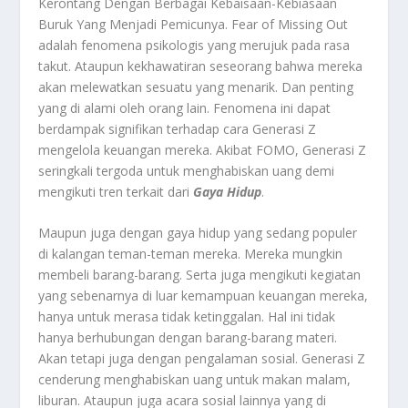
Kerontang Dengan Berbagai Kebaisaan-Kebiasaan
Buruk Yang Menjadi Pemicunya.
Fear of Missing Out
adalah fenomena psikologis yang merujuk pada rasa
takut. Ataupun kekhawatiran seseorang bahwa mereka
akan melewatkan sesuatu yang menarik. Dan penting
yang di alami oleh orang lain. Fenomena ini dapat
berdampak signifikan terhadap cara Generasi Z
mengelola keuangan mereka. Akibat FOMO, Generasi Z
seringkali tergoda untuk menghabiskan uang demi
mengikuti tren terkait dari
Gaya Hidup
.
Maupun juga dengan gaya hidup yang sedang populer
di kalangan teman-teman mereka. Mereka mungkin
membeli barang-barang. Serta juga mengikuti kegiatan
yang sebenarnya di luar kemampuan keuangan mereka,
hanya untuk merasa tidak ketinggalan. Hal ini tidak
hanya berhubungan dengan barang-barang materi.
Akan tetapi juga dengan pengalaman sosial. Generasi Z
cenderung menghabiskan uang untuk makan malam,
liburan. Ataupun juga acara sosial lainnya yang di