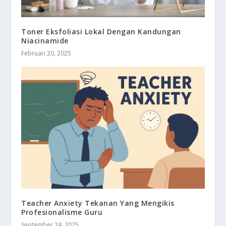
Toner Eksfoliasi Lokal Dengan Kandungan
Niacinamide
Februari 20, 2025
Teacher Anxiety Tekanan Yang Mengikis
Profesionalisme Guru
September 24, 2025