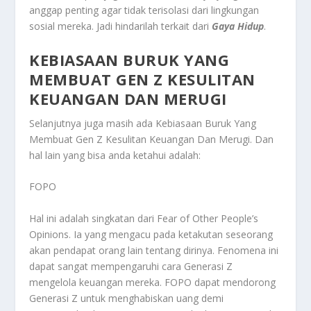
anggap penting agar tidak terisolasi dari lingkungan
sosial mereka. Jadi hindarilah terkait dari
Gaya Hidup
.
KEBIASAAN BURUK YANG
MEMBUAT GEN Z KESULITAN
KEUANGAN DAN MERUGI
Selanjutnya juga masih ada
Kebiasaan Buruk Yang
Membuat Gen Z Kesulitan Keuangan Dan Merugi
. Dan
hal lain yang bisa anda ketahui adalah:
FOPO
Hal ini adalah singkatan dari Fear of Other People’s
Opinions. Ia yang mengacu pada ketakutan seseorang
akan pendapat orang lain tentang dirinya. Fenomena ini
dapat sangat mempengaruhi cara Generasi Z
mengelola keuangan mereka. FOPO dapat mendorong
Generasi Z untuk menghabiskan uang demi