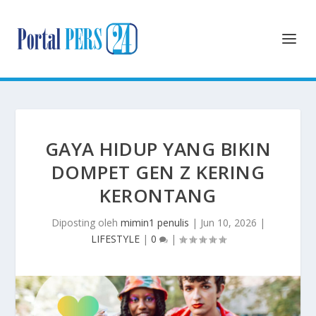
GAYA HIDUP YANG BIKIN
DOMPET GEN Z KERING
KERONTANG
Diposting oleh
mimin1 penulis
|
Jun 10, 2026
|
LIFESTYLE
|
0
|