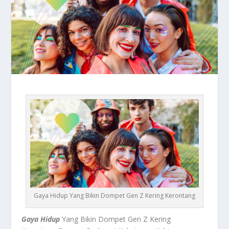
Gaya Hidup Yang Bikin Dompet Gen Z Kering Kerontang
Gaya Hidup
Yang Bikin Dompet Gen Z Kering