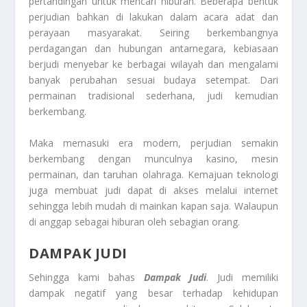
pertandingan untuk mencari hiburan. Beberapa bentuk
perjudian bahkan di lakukan dalam acara adat dan
perayaan masyarakat. Seiring berkembangnya
perdagangan dan hubungan antarnegara, kebiasaan
berjudi menyebar ke berbagai wilayah dan mengalami
banyak perubahan sesuai budaya setempat. Dari
permainan tradisional sederhana, judi kemudian
berkembang.
Maka memasuki era modern, perjudian semakin
berkembang dengan munculnya kasino, mesin
permainan, dan taruhan olahraga. Kemajuan teknologi
juga membuat judi dapat di akses melalui internet
sehingga lebih mudah di mainkan kapan saja. Walaupun
di anggap sebagai hiburan oleh sebagian orang.
DAMPAK JUDI
Sehingga kami bahas
Dampak Judi
. Judi memiliki
dampak negatif yang besar terhadap kehidupan