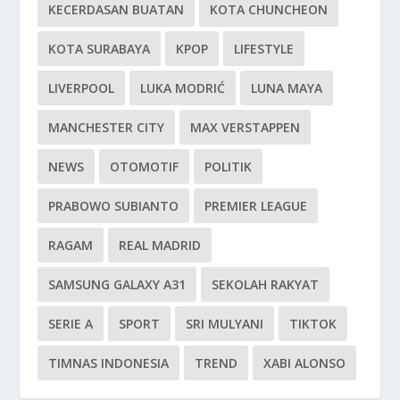
KECERDASAN BUATAN
KOTA CHUNCHEON
KOTA SURABAYA
KPOP
LIFESTYLE
LIVERPOOL
LUKA MODRIĆ
LUNA MAYA
MANCHESTER CITY
MAX VERSTAPPEN
NEWS
OTOMOTIF
POLITIK
PRABOWO SUBIANTO
PREMIER LEAGUE
RAGAM
REAL MADRID
SAMSUNG GALAXY A31
SEKOLAH RAKYAT
SERIE A
SPORT
SRI MULYANI
TIKTOK
TIMNAS INDONESIA
TREND
XABI ALONSO