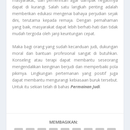
masyarakat, dan pemerintah agar dampak negatifnya
dapat di kurangi. Salah satu langkah penting adalah
memberikan edukasi mengenai bahaya perjudian sejak
dini, terutama kepada remaja. Dengan pemahaman
yang baik, masyarakat dapat lebih berhati-hati dan tidak
mudah tergoda oleh janji keuntungan cepat.
Maka bagi orang yang sudah kecanduan judi, dukungan
moral dan bantuan profesional sangat di butuhkan.
Konseling atau terapi dapat membantu seseorang
mengendalikan keinginan berjudi dan memperbaiki pola
pikirnya. Lingkungan pertemanan yang positif juga
dapat membantu mengurangi kebiasaan buruk tersebut.
Untuk itu sekian telah di bahas
Permainan Judi
.
MEMBAGIKAN: