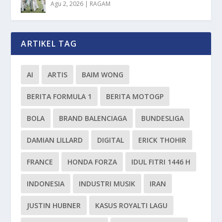
Agu 2, 2026
|
RAGAM
ARTIKEL TAG
AI
ARTIS
BAIM WONG
BERITA FORMULA 1
BERITA MOTOGP
BOLA
BRAND BALENCIAGA
BUNDESLIGA
DAMIAN LILLARD
DIGITAL
ERICK THOHIR
FRANCE
HONDA FORZA
IDUL FITRI 1446 H
INDONESIA
INDUSTRI MUSIK
IRAN
JUSTIN HUBNER
KASUS ROYALTI LAGU