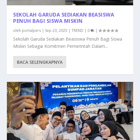
SEKOLAH GARUDA SEDIAKAN BEASISWA
PENUH BAGI SISWA MISKIN
oleh
portalpers
|
Sep 23, 2025
|
TREND
|
0
|
Sekolah Garuda Sediakan Beasiswa Penuh Bagi Siswa
Miskin Sebagai Komitmen Pemerintah Dalam...
BACA SELENGKAPNYA