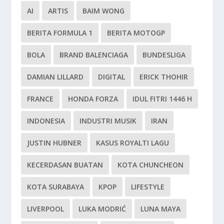
AI
ARTIS
BAIM WONG
BERITA FORMULA 1
BERITA MOTOGP
BOLA
BRAND BALENCIAGA
BUNDESLIGA
DAMIAN LILLARD
DIGITAL
ERICK THOHIR
FRANCE
HONDA FORZA
IDUL FITRI 1446 H
INDONESIA
INDUSTRI MUSIK
IRAN
JUSTIN HUBNER
KASUS ROYALTI LAGU
KECERDASAN BUATAN
KOTA CHUNCHEON
KOTA SURABAYA
KPOP
LIFESTYLE
LIVERPOOL
LUKA MODRIĆ
LUNA MAYA