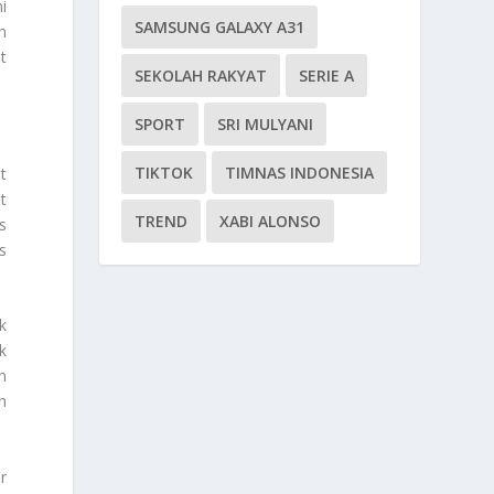
i
SAMSUNG GALAXY A31
h
t
SEKOLAH RAKYAT
SERIE A
SPORT
SRI MULYANI
TIKTOK
TIMNAS INDONESIA
t
t
TREND
XABI ALONSO
s
s
k
k
n
h
r