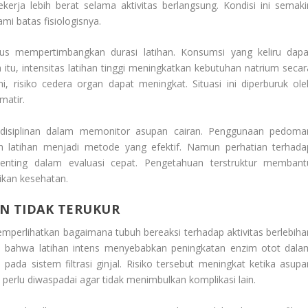
kerja lebih berat selama aktivitas berlangsung. Kondisi ini semaki
i batas fisiologisnya.
s mempertimbangkan durasi latihan. Konsumsi yang keliru dapa
itu, intensitas latihan tinggi meningkatkan kebutuhan natrium secar
mi, risiko cedera organ dapat meningkat. Situasi ini diperburuk ole
matir.
disiplinan dalam memonitor asupan cairan. Penggunaan pedoma
 latihan menjadi metode yang efektif. Namun perhatian terhada
a penting dalam evaluasi cepat. Pengetahuan terstruktur membant
ikan kesehatan.
AN TIDAK TERUKUR
perlihatkan bagaimana tubuh bereaksi terhadap aktivitas berlebiha
 bahwa latihan intens menyebabkan peningkatan enzim otot dala
pada sistem filtrasi ginjal. Risiko tersebut meningkat ketika asupa
 perlu diwaspadai agar tidak menimbulkan komplikasi lain.