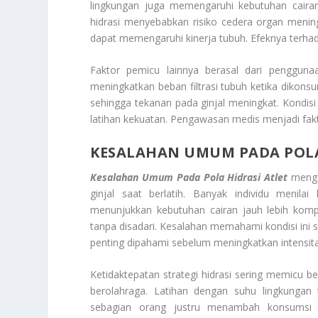
lingkungan juga memengaruhi kebutuhan cairan s
hidrasi menyebabkan risiko cedera organ menin
dapat memengaruhi kinerja tubuh. Efeknya terhada
Faktor pemicu lainnya berasal dari penggu
meningkatkan beban filtrasi tubuh ketika dikonsu
sehingga tekanan pada ginjal meningkat. Kondis
latihan kekuatan. Pengawasan medis menjadi fakt
KESALAHAN UMUM PADA POLA
Kesalahan Umum Pada Pola Hidrasi Atlet
mengac
ginjal saat berlatih. Banyak individu menil
menunjukkan kebutuhan cairan jauh lebih kompl
tanpa disadari. Kesalahan memahami kondisi ini s
penting dipahami sebelum meningkatkan intensita
Ketidaktepatan strategi hidrasi sering memicu 
berolahraga. Latihan dengan suhu lingkungan
sebagian orang justru menambah konsumsi 