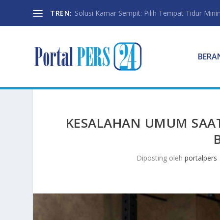
TREN:
Solusi Kamar Sempit: Pilih Tempat Tidur Mini
BERA
KESALAHAN UMUM SAA
Diposting oleh
portalpers