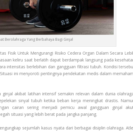
t Berolahraga Yang Berbahaya Bagi Ginjal
itas Fisik Untuk Mengurangi Risiko Cedera Organ Dalam Secara Lebi
asaan keliru saat berlatih dapat berdampak langsung pada kesehata
 intensitas berlebihan dan gangguan filtrasi tubuh. Kondisi tersebu
us. Situasi ini menyoroti pentingnya pendekatan medis dalam memaham
njal akibat latihan intensif semakin relevan dalam dunia olahraga
elekan sinyal tubuh ketika beban kerja meningkat drastis. Namu
ngan cairan sering menjadi pemicu awal gangguan ginjal akut
h situasi yang lebih berat pada jangka panjang.
ngungkap sejumlah kasus nyata dari berbagai disiplin olahraga. Atle