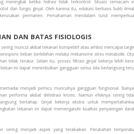
g meningkat ketika hidrasi tidak terkontrol. Situasi semacam in
t dan fungsi ginjal. Oleh karena itu, edukasi berbasis bukti ilmia
 kerusakan permanen. Pemahaman mendalam turut memperkua
AN DAN BATAS FISIOLOGIS
s
sering muncul akibat tekanan kompetitif atau ambisi mencapai targe
merespons beban berlebihan melalui mekanisme stres metabolik. Oto
 tidak terukur. Selain itu, proses filtrasi ginjal bekerja lebih kera
beban ini dapat menimbulkan gangguan serius bila berlangsung teru
an memadai menjadi pemicu munculnya gangguan fungsional. Banya
an performa akibat dehidrasi kronis. Namun efeknya sering tida
langsung bertahap. Ginjal bekerja ekstra untuk mempertahanka
ingkatan tekanan ini dapat memengaruhi kualitas penyaringan dara
n sering menjadi aspek yang terabaikan. Perubahan temperatu