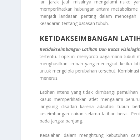
lari jarak jauh misalnya mengalami risiko yan
memperlihatkan hubungan antara metabolisme oto
menjadi landasan penting dalam mencegah
kesadaran tentang batasan tubuh.
KETIDAKSEIMBANGAN LATIH
Ketidakseimbangan Latihan Dan Batas Fisiologi
tertentu. Topik ini menyoroti bagaimana tubuh 
menghasilkan limbah yang meningkat ketika latihan
untuk mengelola perubahan tersebut. Kombinasi 
menerus.
Latihan intens yang tidak diimbangi pemulih
kasus memperlihatkan atlet mengalami penurun
langsung disadari karena adaptasi tubuh ber
keseimbangan cairan selama latihan berat. Pen
pada jangka panjang.
Kesalahan dalam menghitung kebutuhan caira