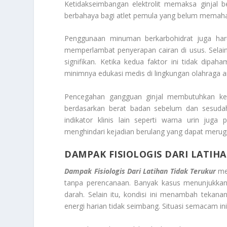
Ketidakseimbangan elektrolit memaksa ginjal be
berbahaya bagi atlet pemula yang belum memaham
Penggunaan minuman berkarbohidrat juga haru
memperlambat penyerapan cairan di usus. Selain 
signifikan. Ketika kedua faktor ini tidak dipaha
minimnya edukasi medis di lingkungan olahraga a
Pencegahan gangguan ginjal membutuhkan ke
berdasarkan berat badan sebelum dan sesudah
indikator klinis lain seperti warna urin jug
menghindari kejadian berulang yang dapat merug
DAMPAK FISIOLOGIS DARI LATIH
Dampak Fisiologis Dari Latihan Tidak Terukur
mem
tanpa perencanaan. Banyak kasus menunjukkan
darah. Selain itu, kondisi ini menambah tekanan 
energi harian tidak seimbang. Situasi semacam ini