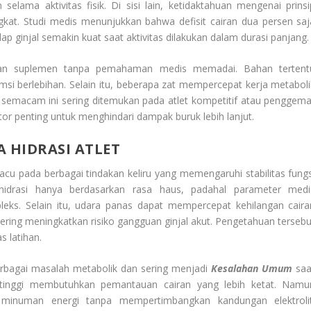
elama aktivitas fisik. Di sisi lain, ketidaktahuan mengenai prinsi
gkat. Studi medis menunjukkan bahwa defisit cairan dua persen saj
p ginjal semakin kuat saat aktivitas dilakukan dalam durasi panjang.
naan suplemen tanpa pemahaman medis memadai. Bahan tertent
msi berlebihan. Selain itu, beberapa zat mempercepat kerja metaboli
i semacam ini sering ditemukan pada atlet kompetitif atau penggema
or penting untuk menghindari dampak buruk lebih lanjut.
 HIDRASI ATLET
u pada berbagai tindakan keliru yang memengaruhi stabilitas fungs
ai hidrasi hanya berdasarkan rasa haus, padahal parameter medi
eks. Selain itu, udara panas dapat mempercepat kehilangan caira
ering meningkatkan risiko gangguan ginjal akut. Pengetahuan tersebu
s latihan.
berbagai masalah metabolik dan sering menjadi
Kesalahan Umum
saa
 tinggi membutuhkan pemantauan cairan yang lebih ketat. Namu
minuman energi tanpa mempertimbangkan kandungan elektrolit