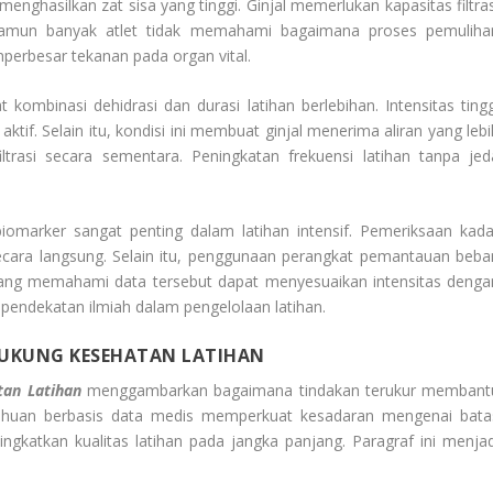
menghasilkan zat sisa yang tinggi. Ginjal memerlukan kapasitas filtras
 Namun banyak atlet tidak memahami bagaimana proses pemuliha
perbesar tekanan pada organ vital.
kombinasi dehidrasi dan durasi latihan berlebihan. Intensitas tingg
f. Selain itu, kondisi ini membuat ginjal menerima aliran yang lebi
ltrasi secara sementara. Peningkatan frekuensi latihan tanpa jed
marker sangat penting dalam latihan intensif. Pemeriksaan kada
secara langsung. Selain itu, penggunaan perangkat pemantauan beba
ang memahami data tersebut dapat menyesuaikan intensitas denga
 pendekatan ilmiah dalam pengelolaan latihan.
UKUNG KESEHATAN LATIHAN
an Latihan
menggambarkan bagaimana tindakan terukur membant
etahuan berbasis data medis memperkuat kesadaran mengenai bata
eningkatkan kualitas latihan pada jangka panjang. Paragraf ini menjad