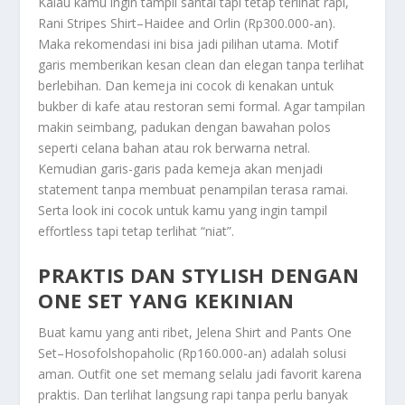
Kalau kamu ingin tampil santai tapi tetap terlihat rapi,
Rani Stripes Shirt–Haidee and Orlin (Rp300.000-an).
Maka rekomendasi ini bisa jadi pilihan utama. Motif
garis memberikan kesan clean dan elegan tanpa terlihat
berlebihan. Dan kemeja ini cocok di kenakan untuk
bukber di kafe atau restoran semi formal. Agar tampilan
makin seimbang, padukan dengan bawahan polos
seperti celana bahan atau rok berwarna netral.
Kemudian garis-garis pada kemeja akan menjadi
statement tanpa membuat penampilan terasa ramai.
Serta look ini cocok untuk kamu yang ingin tampil
effortless tapi tetap terlihat “niat”.
PRAKTIS DAN STYLISH DENGAN
ONE SET YANG KEKINIAN
Buat kamu yang anti ribet, Jelena Shirt and Pants One
Set–Hosofolshopaholic (Rp160.000-an) adalah solusi
aman. Outfit one set memang selalu jadi favorit karena
praktis. Dan terlihat langsung rapi tanpa perlu banyak