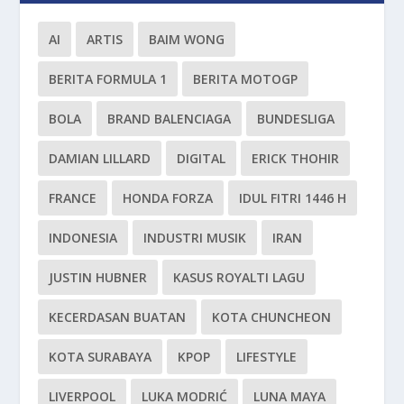
AI
ARTIS
BAIM WONG
BERITA FORMULA 1
BERITA MOTOGP
BOLA
BRAND BALENCIAGA
BUNDESLIGA
DAMIAN LILLARD
DIGITAL
ERICK THOHIR
FRANCE
HONDA FORZA
IDUL FITRI 1446 H
INDONESIA
INDUSTRI MUSIK
IRAN
JUSTIN HUBNER
KASUS ROYALTI LAGU
KECERDASAN BUATAN
KOTA CHUNCHEON
KOTA SURABAYA
KPOP
LIFESTYLE
LIVERPOOL
LUKA MODRIĆ
LUNA MAYA