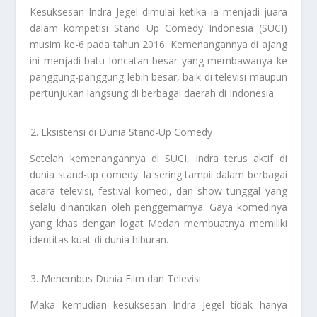
Kesuksesan Indra Jegel dimulai ketika ia menjadi juara
dalam kompetisi Stand Up Comedy Indonesia (SUCI)
musim ke-6 pada tahun 2016. Kemenangannya di ajang
ini menjadi batu loncatan besar yang membawanya ke
panggung-panggung lebih besar, baik di televisi maupun
pertunjukan langsung di berbagai daerah di Indonesia.
Eksistensi di Dunia Stand-Up Comedy
Setelah kemenangannya di SUCI, Indra terus aktif di
dunia stand-up comedy. Ia sering tampil dalam berbagai
acara televisi, festival komedi, dan show tunggal yang
selalu dinantikan oleh penggemarnya. Gaya komedinya
yang khas dengan logat Medan membuatnya memiliki
identitas kuat di dunia hiburan.
Menembus Dunia Film dan Televisi
Maka kemudian kesuksesan Indra Jegel tidak hanya