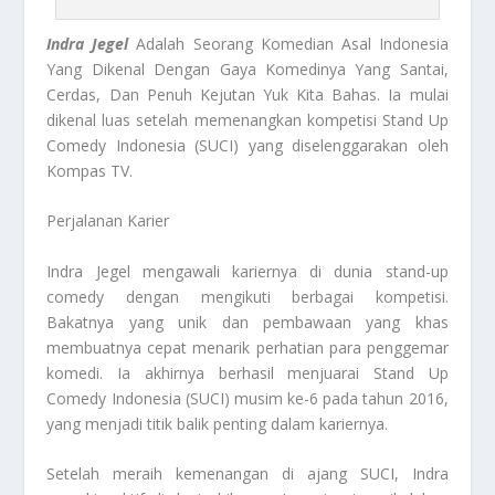
Indra Jegel
Adalah Seorang Komedian Asal Indonesia
Yang Dikenal Dengan Gaya Komedinya Yang Santai,
Cerdas, Dan Penuh Kejutan Yuk Kita Bahas. Ia mulai
dikenal luas setelah memenangkan kompetisi Stand Up
Comedy Indonesia (SUCI) yang diselenggarakan oleh
Kompas TV.
Perjalanan Karier
Indra Jegel mengawali kariernya di dunia stand-up
comedy dengan mengikuti berbagai kompetisi.
Bakatnya yang unik dan pembawaan yang khas
membuatnya cepat menarik perhatian para penggemar
komedi. Ia akhirnya berhasil menjuarai Stand Up
Comedy Indonesia (SUCI) musim ke-6 pada tahun 2016,
yang menjadi titik balik penting dalam kariernya.
Setelah meraih kemenangan di ajang SUCI, Indra