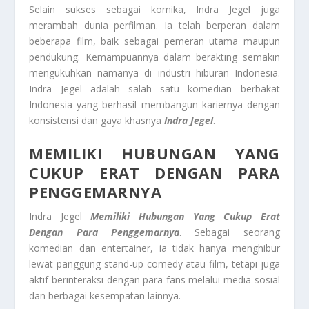
Selain sukses sebagai komika, Indra Jegel juga
merambah dunia perfilman. Ia telah berperan dalam
beberapa film, baik sebagai pemeran utama maupun
pendukung. Kemampuannya dalam berakting semakin
mengukuhkan namanya di industri hiburan Indonesia.
Indra Jegel adalah salah satu komedian berbakat
Indonesia yang berhasil membangun kariernya dengan
konsistensi dan gaya khasnya
Indra Jegel
.
MEMILIKI HUBUNGAN YANG
CUKUP ERAT DENGAN PARA
PENGGEMARNYA
Indra Jegel
Memiliki Hubungan Yang Cukup Erat
Dengan Para Penggemarnya
. Sebagai seorang
komedian dan entertainer, ia tidak hanya menghibur
lewat panggung stand-up comedy atau film, tetapi juga
aktif berinteraksi dengan para fans melalui media sosial
dan berbagai kesempatan lainnya.