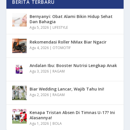
BERITA TERBARU
Bernyanyi: Obat Alami Bikin Hidup Sehat
Dan Bahagia
Agu 5, 2026
|
LIFESTYLE
Rekomendasi Roller NMax Biar Ngacir
Agu 4, 2026
|
OTOMOTIF
Andalan Ibu: Booster Nutrisi Lengkap Anak
Agu 3, 2026
|
RAGAM
Biar Wedding Lancar, Wajib Tahu Ini!
Agu 2, 2026
|
RAGAM
Kenapa Tristan Absen Di Timnas U-17? Ini
Alasannya!
Agu 1, 2026
|
BOLA