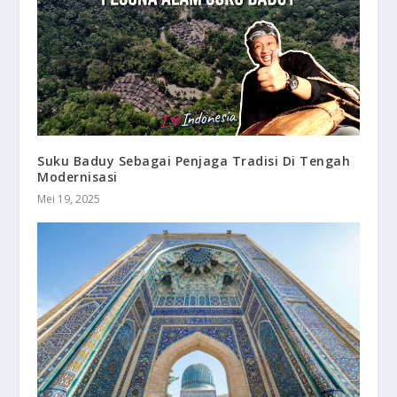
Suku Baduy Sebagai Penjaga Tradisi Di Tengah
Modernisasi
Mei 19, 2025