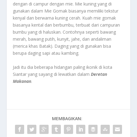
dengan di campur dengan mie. Mie kuning yang di
gunakan dalam Mie Gomak biasanya memiliki tekstur
kenyal dan berwarna kuning cerah. Kuah mie gomak
biasanya kental dan berbumbu, terbuat dari campuran
bumbu yang di haluskan. Contohnya seperti bawang
merah, bawang putih, kunyit, jahe, dan andaliman
(merica khas Batak). Daging yang di gunakan bisa
berupa daging sapi atau kambing.
Jadi itu dia beberapa hidangan paling ikonik di kota
Siantar yang sayang di lewatkan dalam
Deretan
Makanan
.
MEMBAGIKAN: