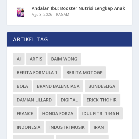
Andalan Ibu: Booster Nutrisi Lengkap Anak
Agu 3, 2026
|
RAGAM
ARTIKEL TAG
AI
ARTIS
BAIM WONG
BERITA FORMULA 1
BERITA MOTOGP
BOLA
BRAND BALENCIAGA
BUNDESLIGA
DAMIAN LILLARD
DIGITAL
ERICK THOHIR
FRANCE
HONDA FORZA
IDUL FITRI 1446 H
INDONESIA
INDUSTRI MUSIK
IRAN