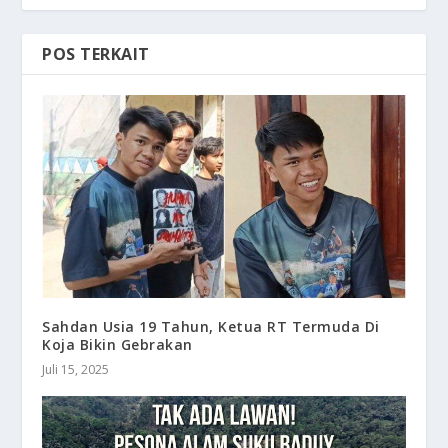
POS TERKAIT
Sahdan Usia 19 Tahun, Ketua RT Termuda Di
Koja Bikin Gebrakan
Juli 15, 2025