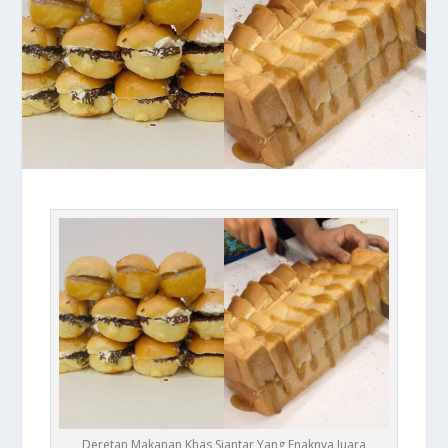
Deretan Makanan Khas Siantar Yang Enaknya Juara