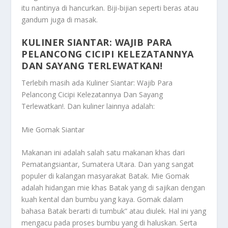
itu nantinya di hancurkan. Biji-bijian seperti beras atau
gandum juga di masak.
KULINER SIANTAR: WAJIB PARA
PELANCONG CICIPI KELEZATANNYA
DAN SAYANG TERLEWATKAN!
Terlebih masih ada
Kuliner Siantar: Wajib Para
Pelancong Cicipi Kelezatannya Dan Sayang
Terlewatkan!
. Dan kuliner lainnya adalah:
Mie Gomak Siantar
Makanan ini adalah salah satu makanan khas dari
Pematangsiantar, Sumatera Utara. Dan yang sangat
populer di kalangan masyarakat Batak. Mie Gomak
adalah hidangan mie khas Batak yang di sajikan dengan
kuah kental dan bumbu yang kaya. Gomak dalam
bahasa Batak berarti di tumbuk” atau diulek. Hal ini yang
mengacu pada proses bumbu yang di haluskan. Serta