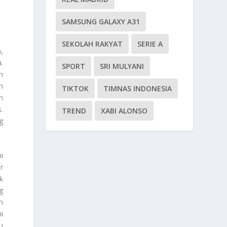
SAMSUNG GALAXY A31
SEKOLAH RAKYAT
SERIE A
,
.
SPORT
SRI MULYANI
n
n
TIKTOK
TIMNAS INDONESIA
h
.
TREND
XABI ALONSO
g
i
r
k
g
h
i
u