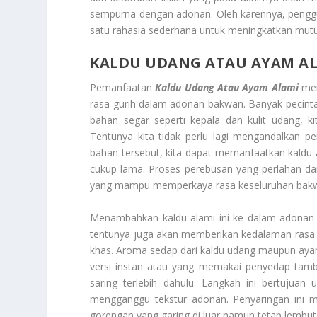
sempurna dengan adonan. Oleh karennya, penggu
satu rahasia sederhana untuk meningkatkan mut
KALDU UDANG ATAU AYAM A
Pemanfaatan
Kaldu Udang Atau Ayam Alami
mer
rasa gurih dalam adonan bakwan. Banyak pecint
bahan segar seperti kepala dan kulit udang, 
Tentunya kita tidak perlu lagi mengandalkan pen
bahan tersebut, kita dapat memanfaatkan kaldu
cukup lama. Proses perebusan yang perlahan dan
yang mampu memperkaya rasa keseluruhan bak
Menambahkan kaldu alami ini ke dalam adonan
tentunya juga akan memberikan kedalaman rasa
khas. Aroma sedap dari kaldu udang maupun aya
versi instan atau yang memakai penyedap tamba
saring terlebih dahulu. Langkah ini bertujua
mengganggu tekstur adonan. Penyaringan ini 
gorengan yang garing di luar namun tetap lembut