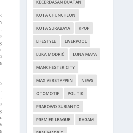
KECERDASAN BUATAN
KOTA CHUNCHEON
k
n
KOTA SURABAYA
KPOP
,
s
LIFESTYLE
LIVERPOOL
g
r
LUKA MODRIĆ
LUNA MAYA
i
a
MANCHESTER CITY
MAX VERSTAPPEN
NEWS
p
,
OTOMOTIF
POLITIK
,
a
PRABOWO SUBIANTO
g
.
PREMIER LEAGUE
RAGAM
a
a
REAL MADRID