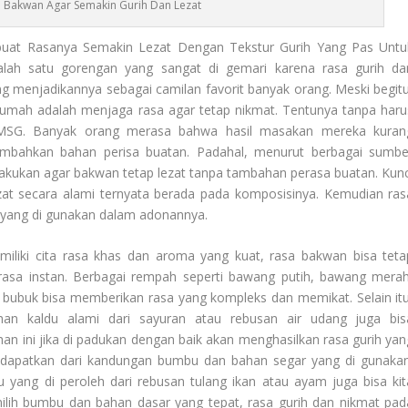
 Bakwan Agar Semakin Gurih Dan Lezat
uat Rasanya Semakin Lezat Dengan Tekstur Gurih Yang Pas Untu
ah satu gorengan yang sangat di gemari karena rasa gurih da
ng menjadikannya sebagai camilan favorit banyak orang. Meski begitu
umah adalah menjaga rasa agar tetap nikmat. Tentunya tanpa haru
 MSG. Banyak orang merasa bahwa hasil masakan mereka kuran
ambahkan bahan perisa buatan. Padahal, menurut berbagai sumbe
 lakukan agar bakwan tetap lezat tanpa tambahan perasa buatan. Kunc
at secara alami ternyata berada pada komposisinya. Kemudian ras
u yang di gunakan dalam adonannya.
ki cita rasa khas dan aroma yang kuat, rasa bakwan bisa teta
asa instan. Berbagai rempah seperti bawang putih, bawang merah
r bubuk bisa memberikan rasa yang kompleks dan memikat. Selain itu
an kaldu alami dari sayuran atau rebusan air udang juga bis
n ini jika di padukan dengan baik akan menghasilkan rasa gurih yan
a dapatkan dari kandungan bumbu dan bahan segar yang di gunakan
u yang di peroleh dari rebusan tulang ikan atau ayam juga bisa kit
ih bumbu dan bahan dasar yang tepat, rasa gurih dan nikmat pad