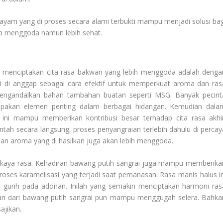
yam yang di proses secara alami terbukti mampu menjadi solusi bag
ap menggoda namun lebih sehat.
am menciptakan cita rasa bakwan yang lebih menggoda adalah denga
ini di anggap sebagai cara efektif untuk memperkuat aroma dan ras
engandalkan bahan tambahan buatan seperti MSG. Banyak pecint
pakan elemen penting dalam berbagai hidangan. Kemudian dala
ni mampu memberikan kontribusi besar terhadap cita rasa akhir
ah secara langsung, proses penyangraian terlebih dahulu di percay
ian aroma yang di hasilkan juga akan lebih menggoda.
kaya rasa. Kehadiran bawang putih sangrai juga mampu memberika
oses karamelisasi yang terjadi saat pemanasan. Rasa manis halus in
 gurih pada adonan. Inilah yang semakin menciptakan harmoni ras
kan dari bawang putih sangrai pun mampu menggugah selera. Bahka
ajikan.