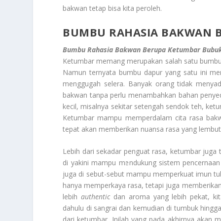
bakwan tetap bisa kita peroleh.
BUMBU RAHASIA BAKWAN 
Bumbu Rahasia Bakwan Berupa Ketumbar Bubu
Ketumbar memang merupakan salah satu bumbu da
Namun ternyata bumbu dapur yang satu ini mem
menggugah selera. Banyak orang tidak menyad
bakwan tanpa perlu menambahkan bahan penyed
kecil, misalnya sekitar setengah sendok teh, k
Ketumbar mampu memperdalam cita rasa bakwa
tepat akan memberikan nuansa rasa yang lembut
Lebih dari sekadar penguat rasa, ketumbar juga 
di yakini mampu mendukung sistem pencernaa
juga di sebut-sebut mampu memperkuat imun tub
hanya memperkaya rasa, tetapi juga memberikan ni
lebih
authentic
dan aroma yang lebih pekat, kit
dahulu di sangrai dan kemudian di tumbuk hingga
dari ketumbar. Inilah yang pada akhirnya akan