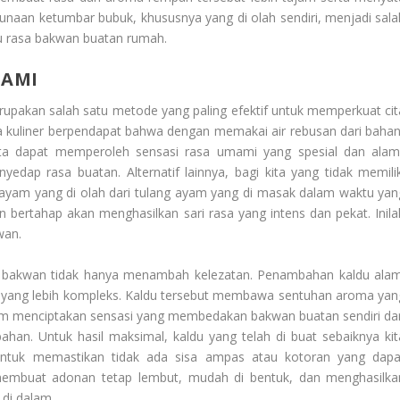
naan ketumbar bubuk, khususnya yang di olah sendiri, menjadi sala
u rasa bakwan buatan rumah.
LAMI
upakan salah satu metode yang paling efektif untuk memperkuat cit
a kuliner berpendapat bahwa dengan memakai air rebusan dari bahan
kita dapat memperoleh sensasi rasa umami yang spesial dan alami
yedap rasa buatan. Alternatif lainnya, bagi kita yang tidak memilik
 ayam yang di olah dari tulang ayam yang di masak dalam waktu yan
 bertahap akan menghasilkan sari rasa yang intens dan pekat. Inila
wan.
 bakwan tidak hanya menambah kelezatan. Penambahan kaldu alam
 yang lebih kompleks. Kaldu tersebut membawa sentuhan aroma yan
m menciptakan sensasi yang membedakan bakwan buatan sendiri dar
han. Untuk hasil maksimal, kaldu yang telah di buat sebaiknya kit
n untuk memastikan tidak ada sisa ampas atau kotoran yang dapa
membuat adonan tetap lembut, mudah di bentuk, dan menghasilka
 di dalam.