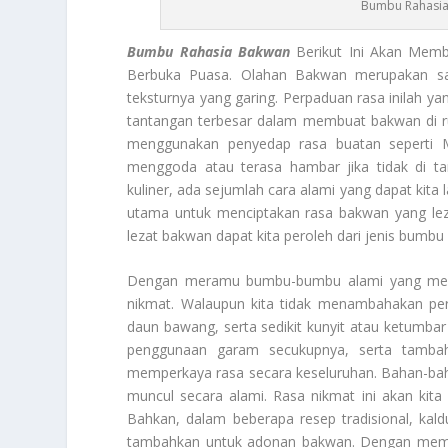
Bumbu Rahasia
Bumbu Rahasia Bakwan
Berikut Ini Akan Memb
Berbuka Puasa. Olahan Bakwan merupakan sal
teksturnya yang garing. Perpaduan rasa inilah ya
tantangan terbesar dalam membuat bakwan di r
menggunakan penyedap rasa buatan seperti
menggoda atau terasa hambar jika tidak di t
kuliner, ada sejumlah cara alami yang dapat kita
utama untuk menciptakan rasa bakwan yang lez
lezat bakwan dapat kita peroleh dari jenis bumb
Dengan meramu bumbu-bumbu alami yang memili
nikmat. Walaupun kita tidak menambahakan per
daun bawang, serta sedikit kunyit atau ketumba
penggunaan garam secukupnya, serta tambah
memperkaya rasa secara keseluruhan. Bahan-baha
muncul secara alami. Rasa nikmat ini akan kit
Bahkan, dalam beberapa resep tradisional, kald
tambahkan untuk adonan bakwan. Dengan memil