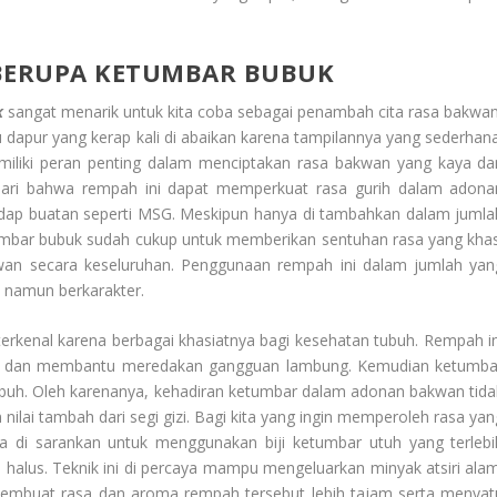
BERUPA KETUMBAR BUBUK
k
sangat menarik untuk kita coba sebagai penambah cita rasa bakwan
pur yang kerap kali di abaikan karena tampilannya yang sederhana
iliki peran penting dalam menciptakan rasa bakwan yang kaya da
ari bahwa rempah ini dapat memperkuat rasa gurih dalam adona
ap buatan seperti MSG. Meskipun hanya di tambahkan dalam jumla
etumbar bubuk sudah cukup untuk memberikan sentuhan rasa yang khas
n secara keseluruhan. Penggunaan rempah ini dalam jumlah yan
 namun berkarakter.
terkenal karena berbagai khasiatnya bagi kesehatan tubuh. Rempah in
n dan membantu meredakan gangguan lambung. Kemudian ketumba
uh. Oleh karenanya, kehadiran ketumbar dalam adonan bakwan tida
lai tambah dari segi gizi. Bagi kita yang ingin memperoleh rasa yan
a di sarankan untuk menggunakan biji ketumbar utuh yang terlebi
 halus. Teknik ini di percaya mampu mengeluarkan minyak atsiri alam
 membuat rasa dan aroma rempah tersebut lebih tajam serta menyat