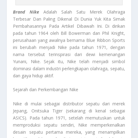
Brand Nike
Adalah Salah Satu Merek Olahraga
Terbesar Dan Paling Dikenal Di Dunia Yuk Kita Simak
Pembahasannya Pada Artikel Dibawah Ini. Di dirikan
pada tahun 1964 oleh Bill Bowerman dan Phil Knight,
perusahaan yang awalnya bernama Blue Ribbon Sports
ini berubah menjadi Nike pada tahun 1971, dengan
nama tersebut terinspirasi dari dewi kemenangan
Yunani, Nike. Sejak itu, Nike telah menjadi simbol
dominasi dalam industri perlengkapan olahraga, sepatu,
dan gaya hidup aktif.
Sejarah dan Perkembangan Nike
Nike di mulai sebagai distributor sepatu dari merek
Jepang, Onitsuka Tiger (sekarang di kenal sebagai
ASICS). Pada tahun 1971, setelah memutuskan untuk
memproduksi sepatu sendiri, Nike memperkenalkan
desain sepatu pertama mereka, yang menampilkan