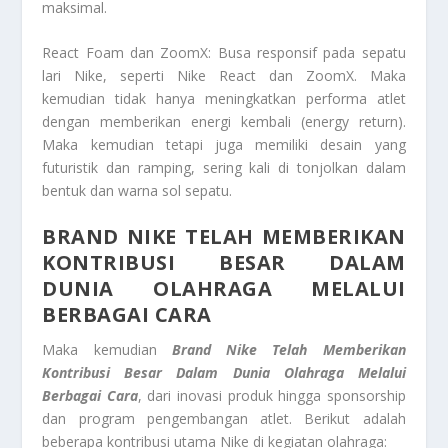
maksimal.
React Foam dan ZoomX: Busa responsif pada sepatu
lari Nike, seperti Nike React dan ZoomX. Maka
kemudian tidak hanya meningkatkan performa atlet
dengan memberikan energi kembali (energy return).
Maka kemudian tetapi juga memiliki desain yang
futuristik dan ramping, sering kali di tonjolkan dalam
bentuk dan warna sol sepatu.
BRAND NIKE TELAH MEMBERIKAN
KONTRIBUSI BESAR DALAM
DUNIA OLAHRAGA MELALUI
BERBAGAI CARA
Maka kemudian
Brand Nike Telah Memberikan
Kontribusi Besar Dalam Dunia Olahraga Melalui
Berbagai Cara
, dari inovasi produk hingga sponsorship
dan program pengembangan atlet. Berikut adalah
beberapa kontribusi utama Nike di kegiatan olahraga: