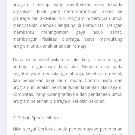
program filantropi yang memberikan dana kepada
organisasi lokal yang mempromosikan akses ke
olahraga dan aktivitas fisik. Program ini bertujuan untuk
menciptakan dampak langsung di komunitas. Dengan
membantu meningkatkan gaya hidup sehat,
membangun fasilitas olahraga, serta mendukung
program untuk anak-anak dan remaja.
Dana ini di distribusikan melalui kerja sama dengan
berbagai organisasi nirlaba lokal. Dengan fokus pada
kegiatan yang mendukung olahraga, kesehatan mental,
dan pendidikan bagi kaum muda. Contoh nyata dari
program ini adalah pembangunan lapangan olahraga di
komunitas. Yang kurang terlayani dan pendanaan untuk
program pelatihan olahraga di sekolah-sekolah.
Girls in Sports Initiative
Nike sangat berfokus pada pemberdayaan perempuan