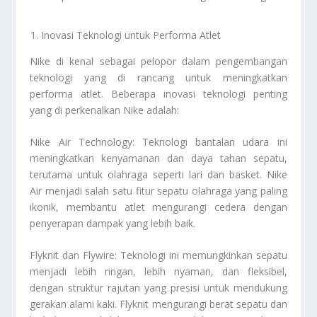
Inovasi Teknologi untuk Performa Atlet
Nike di kenal sebagai pelopor dalam pengembangan
teknologi yang di rancang untuk meningkatkan
performa atlet. Beberapa inovasi teknologi penting
yang di perkenalkan Nike adalah:
Nike Air Technology: Teknologi bantalan udara ini
meningkatkan kenyamanan dan daya tahan sepatu,
terutama untuk olahraga seperti lari dan basket. Nike
Air menjadi salah satu fitur sepatu olahraga yang paling
ikonik, membantu atlet mengurangi cedera dengan
penyerapan dampak yang lebih baik.
Flyknit dan Flywire: Teknologi ini memungkinkan sepatu
menjadi lebih ringan, lebih nyaman, dan fleksibel,
dengan struktur rajutan yang presisi untuk mendukung
gerakan alami kaki. Flyknit mengurangi berat sepatu dan