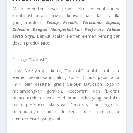
Maka kemudian desain produk Nike terkenal karena
kombinasi antara inovasi, kenyamanan, dan estetika
yang modern.
Setiap Produk, Terutama Sepatu,
Didesain Dengan Memperhatikan Performa Atletik
Serta Gaya.
Berikut adalah elemen-elemen penting dari
desain produk Nike:
Logo “Swoosh”
Logo Nike yang terkenal, “Swoosh”, adalah salah satu
elemen desain yang paling ikonik. Di buat pada tahun
1971 oleh desainer grafis Carolyn Davidson, logo ini
melambangkan gerakan, kecepatan, dan fluiditas,
mencerminkan esensi dari brand Nike yang berfokus
pada performa olahraga. Simplicity dari logo ini
membuatnya mudah di kenali dan menciptakan
identitas visual yang kuat.