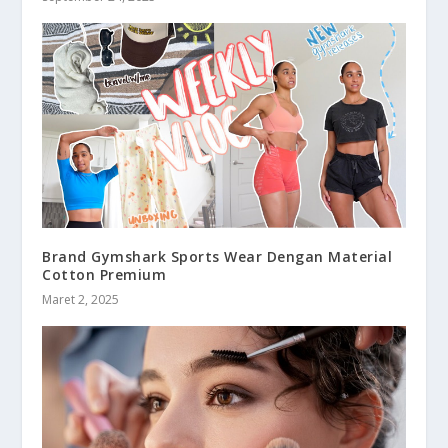
Brand Gymshark Sports Wear Dengan Material
Cotton Premium
Maret 2, 2025