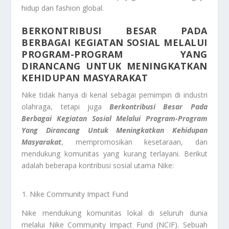
hidup dan fashion global.
BERKONTRIBUSI BESAR PADA
BERBAGAI KEGIATAN SOSIAL MELALUI
PROGRAM-PROGRAM YANG
DIRANCANG UNTUK MENINGKATKAN
KEHIDUPAN MASYARAKAT
Nike tidak hanya di kenal sebagai pemimpin di industri
olahraga, tetapi juga
Berkontribusi Besar Pada
Berbagai Kegiatan Sosial Melalui Program-Program
Yang Dirancang Untuk Meningkatkan Kehidupan
Masyarakat
, mempromosikan kesetaraan, dan
mendukung komunitas yang kurang terlayani. Berikut
adalah beberapa kontribusi sosial utama Nike:
Nike Community Impact Fund
Nike mendukung komunitas lokal di seluruh dunia
melalui Nike Community Impact Fund (NCIF). Sebuah