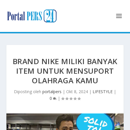
BRAND NIKE MILIKI BANYAK
ITEM UNTUK MENSUPORT
OLAHRAGA KAMU
Diposting oleh
portalpers
|
Okt 8, 2024
|
LIFESTYLE
|
0
|