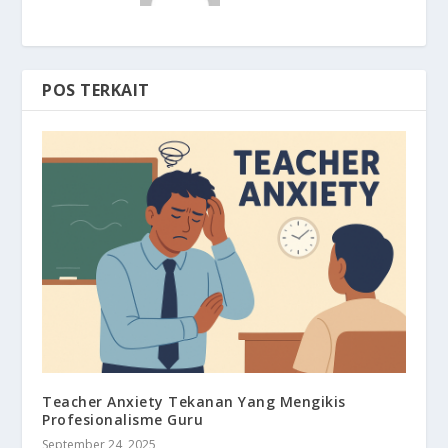
POS TERKAIT
Teacher Anxiety Tekanan Yang Mengikis
Profesionalisme Guru
September 24, 2025