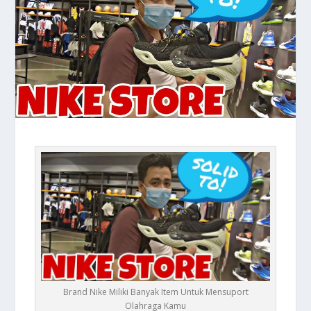
Brand Nike Miliki Banyak Item Untuk Mensuport
Olahraga Kamu