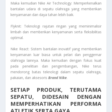
Maka kemudian Nike Air Technology: Memperkenalkan
bantalan udara di sepatu olahraga yang memberikan
kenyamanan dan daya tahan lebih baik.
Flyknit: Teknologi rajutan ringan yang meminimalisir
limbah dan memberikan kenyamanan serta fleksibilitas
optimal.
Nike React: Sistem bantalan inovatif yang memberikan
kenyamanan luar biasa untuk pelari dan penggemar
olahraga lainnya. Maka kemudian dengan fokus kuat
pada penelitian dan pengembangan, Nike terus
mendorong batas teknologi dalam sepatu olahraga,
pakaian, dan aksesoris
Brand Nike
.
SETIAP PRODUK, TERUTAMA
SEPATU, DIDESAIN DENGAN
MEMPERHATIKAN PERFORMA
ATLETIK SERTA GAYA.