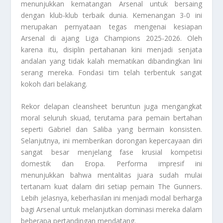
menunjukkan kematangan Arsenal untuk bersaing
dengan klub-klub terbaik dunia. Kemenangan
3-0
ini
merupakan pernyataan tegas mengenai kesiapan
Arsenal di ajang Liga Champions
2025-2026.
Oleh
karena itu, disiplin pertahanan kini menjadi senjata
andalan yang tidak kalah mematikan dibandingkan lini
serang mereka. Fondasi tim telah terbentuk sangat
kokoh dari belakang.
Rekor delapan
cleansheet
beruntun juga mengangkat
moral seluruh skuad, terutama para pemain bertahan
seperti Gabriel dan Saliba yang bermain konsisten.
Selanjutnya, ini memberikan dorongan kepercayaan diri
sangat besar menjelang fase krusial kompetisi
domestik dan Eropa. Performa impresif ini
menunjukkan bahwa mentalitas juara sudah mulai
tertanam kuat dalam diri setiap pemain
The Gunners
.
Lebih jelasnya, keberhasilan ini menjadi modal berharga
bagi Arsenal untuk melanjutkan dominasi mereka dalam
beberapa pertandingan mendatang.