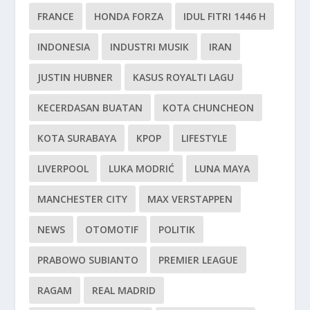
FRANCE
HONDA FORZA
IDUL FITRI 1446 H
INDONESIA
INDUSTRI MUSIK
IRAN
JUSTIN HUBNER
KASUS ROYALTI LAGU
KECERDASAN BUATAN
KOTA CHUNCHEON
KOTA SURABAYA
KPOP
LIFESTYLE
LIVERPOOL
LUKA MODRIĆ
LUNA MAYA
MANCHESTER CITY
MAX VERSTAPPEN
NEWS
OTOMOTIF
POLITIK
PRABOWO SUBIANTO
PREMIER LEAGUE
RAGAM
REAL MADRID