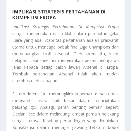
IMPLIKASI STRATEGIS PERTAHANAN DI
KOMPETISI EROPA
Implikasi Strategis Pertahanan Di Kompetisi Eropa
sangat menentukan nasib klub dalam perebutan gelar
juara yang ada. Stabilitas pertahanan adalah prasyarat
utama untuk mencapai babak final Liga Champions dan
memenangkan trofi tersebut. Oleh karena itu, rekor
delapan
cleansheet
ini mengirimkan pesan peringatan
jelas kepada setiap calon lawan Arsenal di Eropa.
Tembok pertahanan Arsenal tidak akan mudah
ditembus oleh siapapun.
Sistem defensif ini memungkinkan pemain depan untuk
mengambil risiko lebih besar dalam menciptakan
peluang gol. Apalagi, peran penting pemain seperti
Declan Rice dalam melindungi empat pemain belakang
sangat terasa di setiap pertandingan yang dimainkan.
Konsistensi dalam menjaga gawang tetap nirbobol