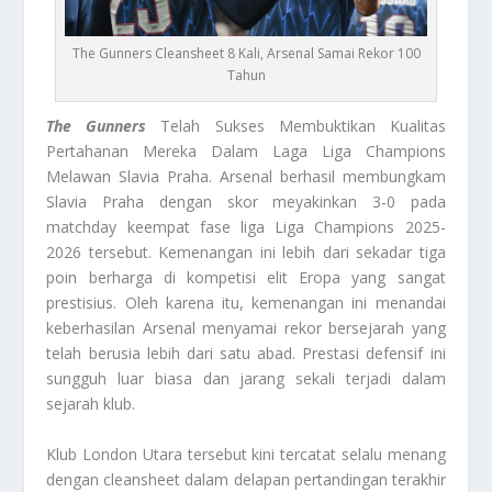
The Gunners Cleansheet 8 Kali, Arsenal Samai Rekor 100
Tahun
The Gunners
Telah Sukses Membuktikan Kualitas
Pertahanan Mereka Dalam Laga Liga Champions
Melawan Slavia Praha. Arsenal berhasil membungkam
Slavia Praha dengan skor meyakinkan 3-0 pada
matchday keempat fase liga Liga Champions 2025-
2026 tersebut. Kemenangan ini lebih dari sekadar tiga
poin berharga di kompetisi elit Eropa yang sangat
prestisius. Oleh karena itu, kemenangan ini menandai
keberhasilan Arsenal menyamai rekor bersejarah yang
telah berusia lebih dari satu abad. Prestasi defensif ini
sungguh luar biasa dan jarang sekali terjadi dalam
sejarah klub.
Klub London Utara tersebut kini tercatat selalu menang
dengan
cleansheet
dalam delapan pertandingan terakhir