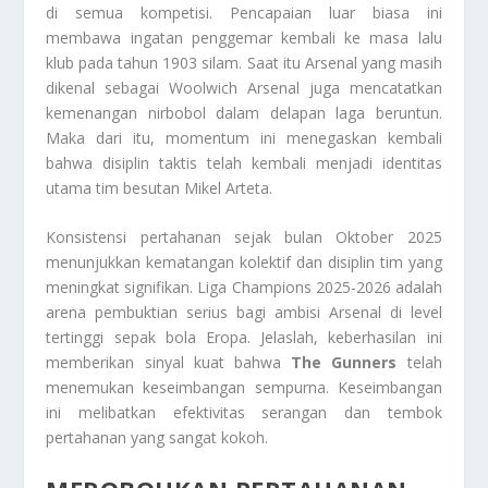
di semua kompetisi. Pencapaian luar biasa ini
membawa ingatan penggemar kembali ke masa lalu
klub pada tahun
1903
silam. Saat itu Arsenal yang masih
dikenal sebagai Woolwich Arsenal juga mencatatkan
kemenangan nirbobol dalam delapan laga beruntun.
Maka dari itu, momentum ini menegaskan kembali
bahwa disiplin taktis telah kembali menjadi identitas
utama tim besutan Mikel Arteta.
Konsistensi pertahanan sejak bulan Oktober
2025
menunjukkan kematangan kolektif dan disiplin tim yang
meningkat signifikan. Liga Champions
2025-2026
adalah
arena pembuktian serius bagi ambisi Arsenal di level
tertinggi sepak bola Eropa. Jelaslah, keberhasilan ini
memberikan sinyal kuat bahwa
The Gunners
telah
menemukan keseimbangan sempurna. Keseimbangan
ini melibatkan efektivitas serangan dan tembok
pertahanan yang sangat kokoh.