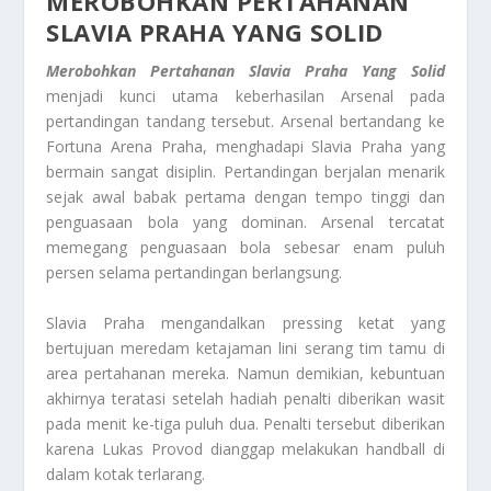
MEROBOHKAN PERTAHANAN
SLAVIA PRAHA YANG SOLID
Merobohkan Pertahanan Slavia Praha Yang Solid
menjadi kunci utama keberhasilan Arsenal pada
pertandingan tandang tersebut. Arsenal bertandang ke
Fortuna Arena Praha, menghadapi Slavia Praha yang
bermain sangat disiplin. Pertandingan berjalan menarik
sejak awal babak pertama dengan tempo tinggi dan
penguasaan bola yang dominan. Arsenal tercatat
memegang penguasaan bola sebesar enam puluh
persen selama pertandingan berlangsung.
Slavia Praha mengandalkan
pressing
ketat yang
bertujuan meredam ketajaman lini serang tim tamu di
area pertahanan mereka. Namun demikian, kebuntuan
akhirnya teratasi setelah hadiah penalti diberikan wasit
pada menit ke-tiga puluh dua. Penalti tersebut diberikan
karena Lukas Provod dianggap melakukan
handball
di
dalam kotak terlarang.