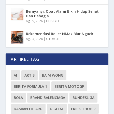
Bernyanyi: Obat Alami Bikin Hidup Sehat
Dan Bahagia
Agu 5, 2026
|
LIFESTYLE
Rekomendasi Roller NMax Biar Ngacir
Agu 4, 2026
|
OTOMOTIF
ARTIKEL TAG
AI
ARTIS
BAIM WONG
BERITA FORMULA 1
BERITA MOTOGP
BOLA
BRAND BALENCIAGA
BUNDESLIGA
DAMIAN LILLARD
DIGITAL
ERICK THOHIR