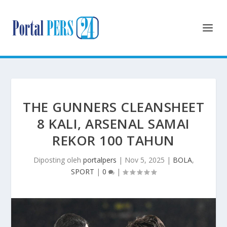
THE GUNNERS CLEANSHEET
8 KALI, ARSENAL SAMAI
REKOR 100 TAHUN
Diposting oleh
portalpers
|
Nov 5, 2025
|
BOLA
,
SPORT
|
0
|