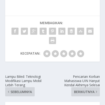
MEMBAGIKAN:
KECEPATAN:
Lampu Biled: Teknologi
Pencarian Korban
Modifikasi Lampu Mobil
Mahasiswa UIN Hanyut
Lebih Terang
Kendal Akhirnya Selesai
SEBELUMNYA
BERIKUTNYA