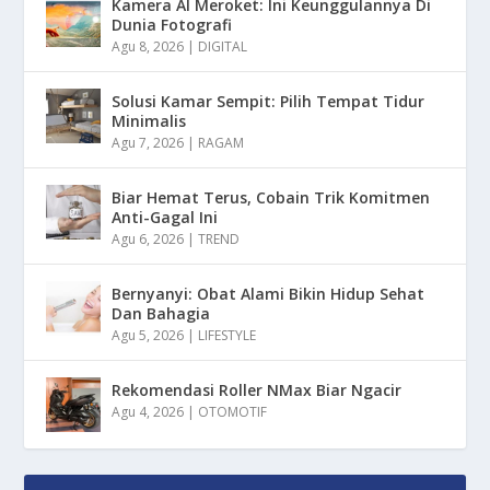
Kamera AI Meroket: Ini Keunggulannya Di
Dunia Fotografi
Agu 8, 2026
|
DIGITAL
Solusi Kamar Sempit: Pilih Tempat Tidur
Minimalis
Agu 7, 2026
|
RAGAM
Biar Hemat Terus, Cobain Trik Komitmen
Anti-Gagal Ini
Agu 6, 2026
|
TREND
Bernyanyi: Obat Alami Bikin Hidup Sehat
Dan Bahagia
Agu 5, 2026
|
LIFESTYLE
Rekomendasi Roller NMax Biar Ngacir
Agu 4, 2026
|
OTOMOTIF