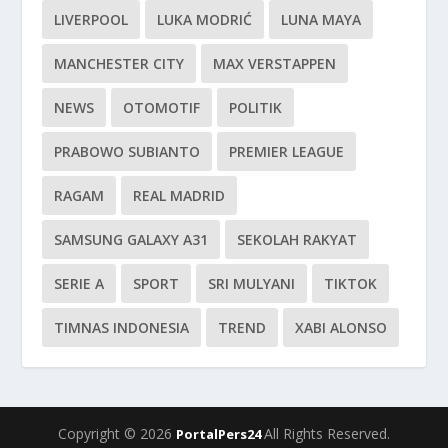
LIVERPOOL
LUKA MODRIĆ
LUNA MAYA
MANCHESTER CITY
MAX VERSTAPPEN
NEWS
OTOMOTIF
POLITIK
PRABOWO SUBIANTO
PREMIER LEAGUE
RAGAM
REAL MADRID
SAMSUNG GALAXY A31
SEKOLAH RAKYAT
SERIE A
SPORT
SRI MULYANI
TIKTOK
TIMNAS INDONESIA
TREND
XABI ALONSO
Copyright © 2026
All Rights Reserved.
PortalPers24