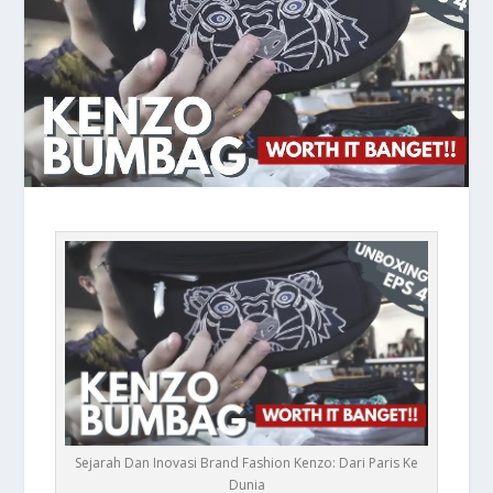
Sejarah Dan Inovasi Brand Fashion Kenzo: Dari Paris Ke
Dunia