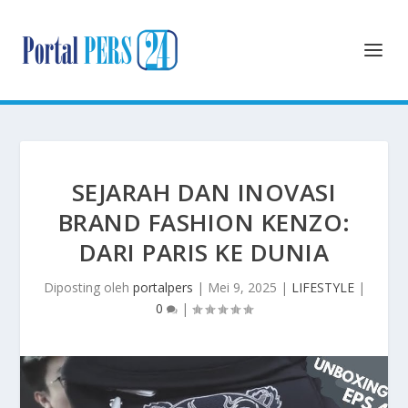
SEJARAH DAN INOVASI
BRAND FASHION KENZO:
DARI PARIS KE DUNIA
Diposting oleh
portalpers
|
Mei 9, 2025
|
LIFESTYLE
|
0
|