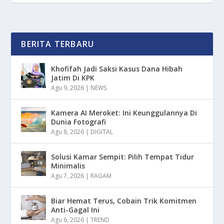
BERITA TERBARU
Khofifah Jadi Saksi Kasus Dana Hibah
Jatim Di KPK
Agu 9, 2026
|
NEWS
Kamera AI Meroket: Ini Keunggulannya Di
Dunia Fotografi
Agu 8, 2026
|
DIGITAL
Solusi Kamar Sempit: Pilih Tempat Tidur
Minimalis
Agu 7, 2026
|
RAGAM
Biar Hemat Terus, Cobain Trik Komitmen
Anti-Gagal Ini
Agu 6, 2026
|
TREND