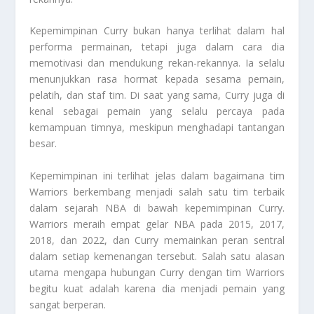
Kepemimpinan Curry bukan hanya terlihat dalam hal
performa permainan, tetapi juga dalam cara dia
memotivasi dan mendukung rekan-rekannya. Ia selalu
menunjukkan rasa hormat kepada sesama pemain,
pelatih, dan staf tim. Di saat yang sama, Curry juga di
kenal sebagai pemain yang selalu percaya pada
kemampuan timnya, meskipun menghadapi tantangan
besar.
Kepemimpinan ini terlihat jelas dalam bagaimana tim
Warriors berkembang menjadi salah satu tim terbaik
dalam sejarah NBA di bawah kepemimpinan Curry.
Warriors meraih empat gelar NBA pada 2015, 2017,
2018, dan 2022, dan Curry memainkan peran sentral
dalam setiap kemenangan tersebut. Salah satu alasan
utama mengapa hubungan Curry dengan tim Warriors
begitu kuat adalah karena dia menjadi pemain yang
sangat berperan.