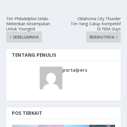
Tim Philadelphia Selalu
Oklahoma City Thunder
Meberikan Kesempatan
Tim Yang Cukup Kompetitif
Untuk Youngest
Di NBA Guys
SEBELUMNYA
BERIKUTNYA
TENTANG PENULIS
portalpers
POS TERKAIT