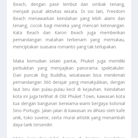
Beach, dengan pasir lembut dan ombak tenang,
menjadi pusat aktivitas wisata. Di sisi lain, Freedom
Beach menawarkan keindahan yang lebih alami dan
tenang, cocok bagi mereka yang mencari ketenangan.
Kata Beach dan Karon Beach juga memberikan
pemandangan matahari terbenam yang memukau,
menciptakan suasana romantis yang tak terlupakan.
Maka kemudian selain pantai, Phuket juga memiliki
perbukitan yang menyajikan panorama spektakuler.
Dari puncak Big Buddha, wisatawan bisa menikmati
pemandangan 360 derajat yang menakjubkan, dengan
laut biru dan pulau-pulau kecil di kejauhan. Keindahan
kota ini juga terlihat di Old Phuket Town, kawasan kota
tua dengan bangunan berwarna-warni bergaya kolonial
Sino-Portugis. Jalan-jalan di kawasan ini dihiasi oleh kafe
unik, toko suvenir, serta mural artistik yang menambah
daya tarik tersendiri.