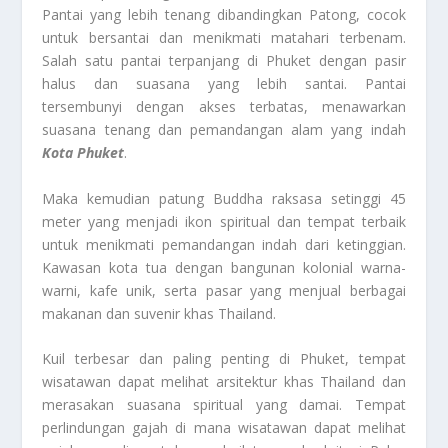
Pantai yang lebih tenang dibandingkan Patong, cocok
untuk bersantai dan menikmati matahari terbenam.
Salah satu pantai terpanjang di Phuket dengan pasir
halus dan suasana yang lebih santai. Pantai
tersembunyi dengan akses terbatas, menawarkan
suasana tenang dan pemandangan alam yang indah
Kota Phuket
.
Maka kemudian patung Buddha raksasa setinggi 45
meter yang menjadi ikon spiritual dan tempat terbaik
untuk menikmati pemandangan indah dari ketinggian.
Kawasan kota tua dengan bangunan kolonial warna-
warni, kafe unik, serta pasar yang menjual berbagai
makanan dan suvenir khas Thailand.
Kuil terbesar dan paling penting di Phuket, tempat
wisatawan dapat melihat arsitektur khas Thailand dan
merasakan suasana spiritual yang damai. Tempat
perlindungan gajah di mana wisatawan dapat melihat