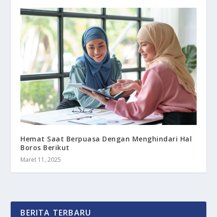
Hemat Saat Berpuasa Dengan Menghindari Hal
Boros Berikut
Maret 11, 2025
BERITA TERBARU