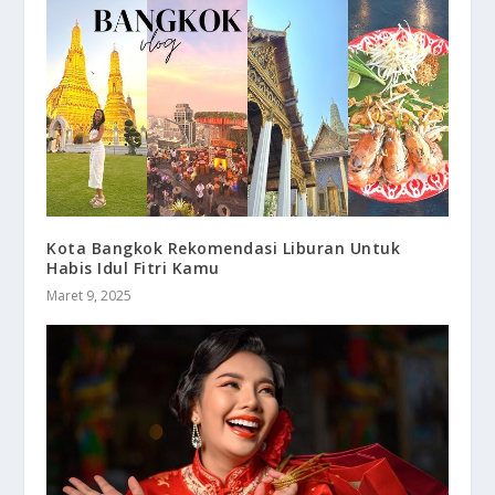
Kota Bangkok Rekomendasi Liburan Untuk
Habis Idul Fitri Kamu
Maret 9, 2025