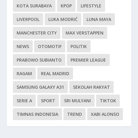
KOTA SURABAYA
KPOP
LIFESTYLE
LIVERPOOL
LUKA MODRIĆ
LUNA MAYA
MANCHESTER CITY
MAX VERSTAPPEN
NEWS
OTOMOTIF
POLITIK
PRABOWO SUBIANTO
PREMIER LEAGUE
RAGAM
REAL MADRID
SAMSUNG GALAXY A31
SEKOLAH RAKYAT
SERIE A
SPORT
SRI MULYANI
TIKTOK
TIMNAS INDONESIA
TREND
XABI ALONSO