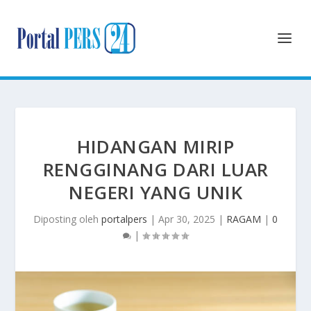
HIDANGAN MIRIP
RENGGINANG DARI LUAR
NEGERI YANG UNIK
Diposting oleh
portalpers
|
Apr 30, 2025
|
RAGAM
|
0
|