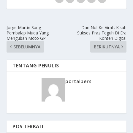
Jorge Martín Sang
Dari Nol Ke Viral : Kisah
Pembalap Muda Yang
Sukses Praz Teguh Di Era
Mengubah Moto GP
Konten Digital
SEBELUMNYA
BERIKUTNYA
TENTANG PENULIS
portalpers
POS TERKAIT