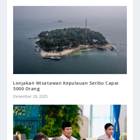
Lonjakan Wisatawan Kepulauan Seribu Capai
5000 Orang
Desember 28, 2025