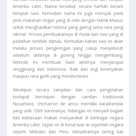
Amerika Latin. Nama tersebut secara harfiah berarti
kerupuk nasi. Kemudian nama ini juga merujuk pada
jenis makanan ringan yang di olah dengan teknik khusus
untuk menghasilkan tekstur yang garing serta rasa yang
nikmat. Proses pembuatannya di mulai dari nasi yang di
padatkan terlebih dahulu. Kemudian bahan nasi ini akan
melalui proses pengeringan yang cukup menyeluruh
sebelum akhirnya di goreng hingga mengembang.
Metode ini membuat hasil akhirnya menyerupai
rengginang dari Indonesia. Baik dari segi kerenyahan
maupun rasa gurih yang mendominasi.
Meskipun secara tampilan dan cara pengolahan
terdapat kemiripan dengan camilan tradisional
Nusantara, chicharron de arroz memiliki karakteristik
yang unik. Oleh karenanya, hidangan ini menjadi bagian
dari kebiasaan makan masyarakat di berbagai negara
Amerika Latin. Sajian ini di kenal luas di sejumlah negara
seperti Meksiko dan Peru. Kehadirannya sering kali