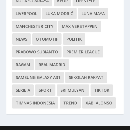
KOTA SURABAYA
KPOP
LIFESTYLE
LIVERPOOL
LUKA MODRIĆ
LUNA MAYA
MANCHESTER CITY
MAX VERSTAPPEN
NEWS
OTOMOTIF
POLITIK
PRABOWO SUBIANTO
PREMIER LEAGUE
RAGAM
REAL MADRID
SAMSUNG GALAXY A31
SEKOLAH RAKYAT
SERIE A
SPORT
SRI MULYANI
TIKTOK
TIMNAS INDONESIA
TREND
XABI ALONSO