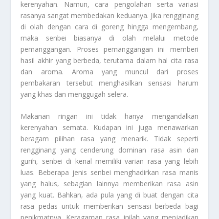
kerenyahan. Namun, cara pengolahan serta variasi
rasanya sangat membedakan keduanya. Jika rengginang
di olah dengan cara di goreng hingga mengembang,
maka senbei biasanya di olah melalui metode
pemanggangan. Proses pemanggangan ini memberi
hasil akhir yang berbeda, terutama dalam hal cita rasa
dan aroma. Aroma yang muncul dari proses
pembakaran tersebut menghasilkan sensasi harum
yang khas dan menggugah selera.
Makanan ringan ini tidak hanya mengandalkan
kerenyahan semata. Kudapan ini juga menawarkan
beragam pilihan rasa yang menarik. Tidak seperti
rengginang yang cenderung dominan rasa asin dan
gurih, senbei di kenal memiliki varian rasa yang lebih
luas. Beberapa jenis senbei menghadirkan rasa manis
yang halus, sebagian lainnya memberikan rasa asin
yang kuat. Bahkan, ada pula yang di buat dengan cita
rasa pedas untuk memberikan sensasi berbeda bagi
penikmatnya. Keragaman rasa inilah yang menjadikan