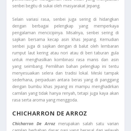
senbei begitu di sukai oleh masyarakat Jepang.
Selain variasi rasa, senbei juga sering di hidangkan
dengan berbagai pelengkap yang memperkaya
pengalaman mencicipinya. Misalnya, senbei sering di
sajikan bersama kecap asin khas Jepang. Kemudian
senbei juga di sajikan dengan di balut oleh lembaran
rumput laut kering atau nori atau di beri taburan gula
untuk menghasilkan kombinasi rasa manis dan asin
yang seimbang. Pemilihan bahan pelengkap ini tentu
menyesuaikan selera dan tradisi lokal. Meski tampak
sederhana, perpaduan antara beras yang di panggang
dengan bumbu khas Jepang ini mampu menghadirkan
camilan yang tidak hanya renyah, tetapi juga kaya akan
rasa serta aroma yang menggoda.
CHICHARRON DE ARROZ
Chicharron De Arroz
merupakan salah satu varian
camilan berbahan dasar nasi yang berasal dari wilayah