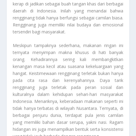
kerap di jadikan sebagai buah tangan khas dari berbagai
daerah di Indonesia. Inilah yang menandai bahwa
rengginang tidak hanya berfungsi sebagai camilan biasa.
Rengginang juga memiliki nilai budaya dan emosional
tersendiri bagi masyarakat.
Meskipun tampaknya sederhana, makanan ringan ini
ternyata menyimpan makna khusus di hati banyak
orang. Kehadirannya sering kali membangkitkan
kenangan masa kecil atau suasana kekeluargaan yang
hangat. Keistimewaan rengginang terletak bukan hanya
pada cita rasa dan kerenyahannya. Daya tarik
rengginang juga terletak pada peran sosial dan
kulturalnya dalam kehidupan sehari-hari masyarakat
Indonesia. Menariknya, keberadaan makanan seperti ini
tidak hanya terbatas di wilayah Nusantara. Ternyata, di
berbagai penjuru dunia, terdapat pula jenis camilan
yang memiliki bahan dasar serupa, yakni nasi. Ragam
hidangan ini juga menampilkan bentuk serta konsistensi