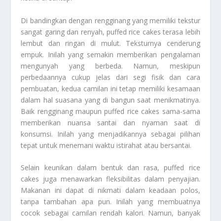
Di bandingkan dengan rengginang yang memiliki tekstur
sangat garing dan renyah, puffed rice cakes terasa lebih
lembut dan ringan di mulut. Teksturnya cenderung
empuk. Inilah yang semakin memberikan pengalaman
mengunyah yang berbeda. Namun, meskipun
perbedaannya cukup jelas dari segi fisik dan cara
pembuatan, kedua camilan ini tetap memiliki kesamaan
dalam hal suasana yang di bangun saat menikmatinya.
Baik rengginang maupun puffed rice cakes sama-sama
memberikan nuansa santai dan nyaman saat di
konsumsi. Inilah yang menjadikannya sebagai pilihan
tepat untuk menemani waktu istirahat atau bersantai.
Selain keunikan dalam bentuk dan rasa, puffed rice
cakes juga menawarkan fleksibilitas dalam penyajian.
Makanan ini dapat di nikmati dalam keadaan polos,
tanpa tambahan apa pun. Inilah yang membuatnya
cocok sebagai camilan rendah kalori. Namun, banyak