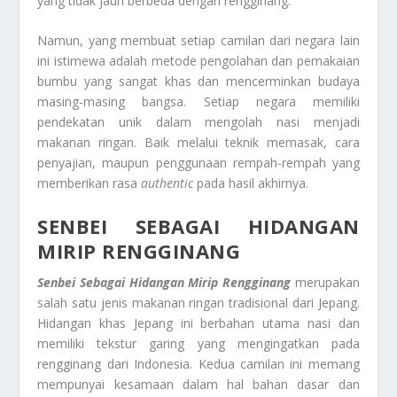
yang tidak jauh berbeda dengan rengginang.
Namun, yang membuat setiap camilan dari negara lain
ini istimewa adalah metode pengolahan dan pemakaian
bumbu yang sangat khas dan mencerminkan budaya
masing-masing bangsa. Setiap negara memiliki
pendekatan unik dalam mengolah nasi menjadi
makanan ringan. Baik melalui teknik memasak, cara
penyajian, maupun penggunaan rempah-rempah yang
memberikan rasa
authentic
pada hasil akhirnya.
SENBEI SEBAGAI HIDANGAN
MIRIP RENGGINANG
Senbei Sebagai Hidangan Mirip Rengginang
merupakan
salah satu jenis makanan ringan tradisional dari Jepang.
Hidangan khas Jepang ini berbahan utama nasi dan
memiliki tekstur garing yang mengingatkan pada
rengginang dari Indonesia. Kedua camilan ini memang
mempunyai kesamaan dalam hal bahan dasar dan