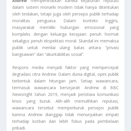
Andrew
memperlihatkan bahwa kejatuhan reputasi
dalam sistem monarki modern tidak hanya ditentukan
oleh tindakan, tetapi juga oleh persepsi publik terhadap
moralitas penguasa. Dalam konteks Inggris,
masyarakat memiliki hubungan emosional yang
kompleks dengan keluarga kerajaan: penuh hormat
sekaligus penuh ekspektasi moral. Skandal ini memaksa
publik untuk menilai ulang batas antara “privasi
bangsawan” dan “akuntabilitas sosial”.
Respons media menjadi faktor yang mempercepat
degradasi citra Andrew. Dalam dunia digital, opini publik
terbentuk dalam hitungan jam. Setiap wawancara,
termasuk wawancara bersejarah Andrew di BBC
Newsnight tahun 2019, menjadi peristiwa komunikasi
krisis yang buruk. Alih-alih memulihkan reputasi,
wawancara tersebut memperburuk persepsi publik
karena Andrew dianggap tidak menunjukkan empati
terhadap korban dan lebih fokus pada pembelaan
pribadi.