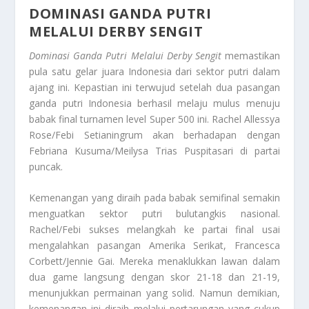
DOMINASI GANDA PUTRI
MELALUI DERBY SENGIT
Dominasi Ganda Putri Melalui Derby Sengit
memastikan
pula satu gelar juara Indonesia dari sektor putri dalam
ajang ini. Kepastian ini terwujud setelah dua pasangan
ganda putri Indonesia berhasil melaju mulus menuju
babak final turnamen
level
Super 500 ini. Rachel Allessya
Rose/Febi Setianingrum akan berhadapan dengan
Febriana Kusuma/Meilysa Trias Puspitasari di partai
puncak.
Kemenangan yang diraih pada babak semifinal semakin
menguatkan sektor putri bulutangkis nasional.
Rachel/Febi sukses melangkah ke partai final usai
mengalahkan pasangan Amerika Serikat, Francesca
Corbett/Jennie Gai. Mereka menaklukkan lawan dalam
dua
game
langsung dengan skor 21-18 dan 21-19,
menunjukkan permainan yang solid. Namun demikian,
kemenangan ini diraih melalui pertarungan yang cukup