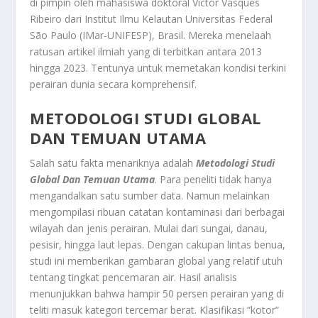
di pimpin oleh mahasiswa doktoral Victor Vasques
Ribeiro dari Institut Ilmu Kelautan Universitas Federal
São Paulo (IMar-UNIFESP), Brasil. Mereka menelaah
ratusan artikel ilmiah yang di terbitkan antara 2013
hingga 2023. Tentunya untuk memetakan kondisi terkini
perairan dunia secara komprehensif.
METODOLOGI STUDI GLOBAL
DAN TEMUAN UTAMA
Salah satu fakta menariknya adalah
Metodologi Studi
Global Dan Temuan Utama
. Para peneliti tidak hanya
mengandalkan satu sumber data. Namun melainkan
mengompilasi ribuan catatan kontaminasi dari berbagai
wilayah dan jenis perairan. Mulai dari sungai, danau,
pesisir, hingga laut lepas. Dengan cakupan lintas benua,
studi ini memberikan gambaran global yang relatif utuh
tentang tingkat pencemaran air. Hasil analisis
menunjukkan bahwa hampir 50 persen perairan yang di
teliti masuk kategori tercemar berat. Klasifikasi “kotor”