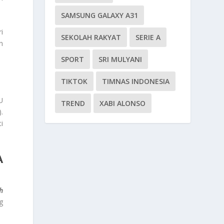
SAMSUNG GALAXY A31
i
SEKOLAH RAKYAT
SERIE A
n
SPORT
SRI MULYANI
TIKTOK
TIMNAS INDONESIA
U
TREND
XABI ALONSO
.
i
A
h
g