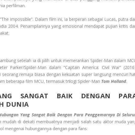
ia perfilman.
“The Impossible”. Dalam film ini, ia berperan sebagai Lucas, putra dar
ndia 2004. Penampilannya yang emosional mendapat pujian kritis da
akat.
mbung setelah ia di pilih untuk memerankan Spider-Man dalam MC
ter Parker/Spider-Man dalam “Captain America: Civil War” (2016)
i seorang remaja biasa dengan kekuatan super langsung mencuri hat
m beberapa film MCU, termasuk trilogi Spider-Man
Tom Holland
.
ANG SANGAT BAIK DENGAN PAR
H DUNIA
Hubungan Yang Sangat Baik Dengan Para Penggemarnya Di Seluru
dan mudah di dekati membuatnya menjadi salah satu aktor muda yan
onjol mengenai hubungannya dengan para fans: