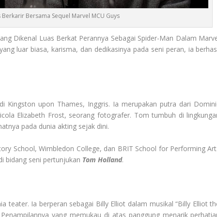
 Berkarir Bersama Sequel Marvel MCU Guys
Yang Dikenal Luas Berkat Perannya Sebagai Spider-Man Dalam Marve
ng luar biasa, karisma, dan dedikasinya pada seni peran, ia berhasi
 di Kingston upon Thames, Inggris. Ia merupakan putra dari Domini
icola Elizabeth Frost, seorang fotografer. Tom tumbuh di lingkunga
nya pada dunia akting sejak dini.
y School, Wimbledon College, dan BRIT School for Performing Art
i bidang seni pertunjukan
Tom Holland
.
teater. Ia berperan sebagai Billy Elliot dalam musikal “Billy Elliot t
. Penampilannya yang memukau di atas panggung menarik perhatia