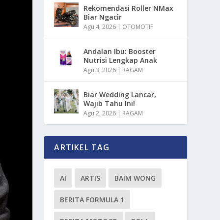
Rekomendasi Roller NMax
Biar Ngacir
Agu 4, 2026
|
OTOMOTIF
Andalan Ibu: Booster
Nutrisi Lengkap Anak
Agu 3, 2026
|
RAGAM
Biar Wedding Lancar,
Wajib Tahu Ini!
Agu 2, 2026
|
RAGAM
ARTIKEL TAG
AI
ARTIS
BAIM WONG
BERITA FORMULA 1