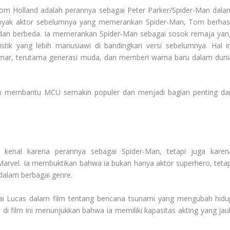
Tom Holland adalah perannya sebagai Peter Parker/Spider-Man dala
anyak aktor sebelumnya yang memerankan Spider-Man, Tom berhasi
 dan berbeda. Ia memerankan Spider-Man sebagai sosok remaja yan
stik yang lebih manusiawi di bandingkan versi sebelumnya. Hal in
mar, terutama generasi muda, dan memberi warna baru dalam duni
 membantu MCU semakin populer dan menjadi bagian penting dar
kenal karena perannya sebagai Spider-Man, tetapi juga karen
 Marvel. Ia membuktikan bahwa ia bukan hanya aktor superhero, tetap
dalam berbagai genre.
ai Lucas dalam film tentang bencana tsunami yang mengubah hidu
i film ini menunjukkan bahwa ia memiliki kapasitas akting yang jau