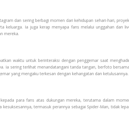
tagram dan sering berbagi momen dari kehidupan sehari-hari, proyek
a keluarga. Ia juga kerap menyapa fans melalui unggahan dan liv
an mereka.
kan waktu untuk berinteraksi dengan penggemar saat menghadir
ya. Ia sering terlihat menandatangani tanda tangan, berfoto bersama
gemar yang mengaku terkesan dengan kehangatan dan ketulusannya.
a kepada para fans atas dukungan mereka, terutama dalam mome
hwa kesuksesannya, termasuk perannya sebagai Spider-Man, tidak lepa