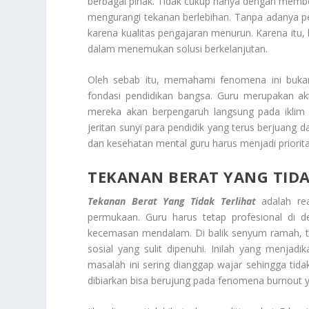
berbagai pihak. Tidak cukup hanya dengan membe
mengurangi tekanan berlebihan. Tanpa adanya perh
karena kualitas pengajaran menurun. Karena itu,
dalam menemukan solusi berkelanjutan.
Oleh sebab itu, memahami fenomena ini bukan
fondasi pendidikan bangsa. Guru merupakan akt
mereka akan berpengaruh langsung pada iklim k
jeritan sunyi para pendidik yang terus berjuang
dan kesehatan mental guru harus menjadi priorit
TEKANAN BERAT YANG TIDA
Tekanan Berat Yang Tidak Terlihat
adalah rea
permukaan. Guru harus tetap profesional di
kecemasan mendalam. Di balik senyum ramah, ter
sosial yang sulit dipenuhi. Inilah yang menja
masalah ini sering dianggap wajar sehingga tida
dibiarkan bisa berujung pada fenomena burnout ya