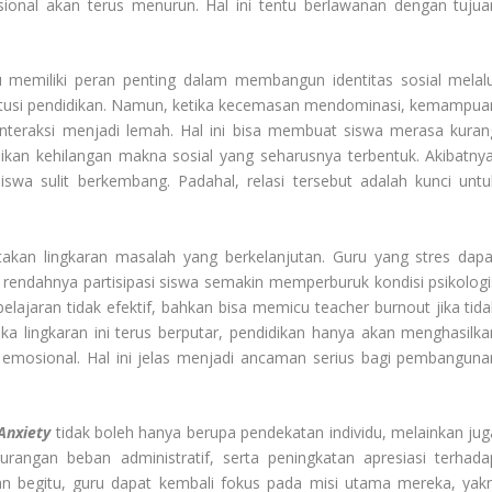
 nasional akan terus menurun. Hal ini tentu berlawanan dengan tujua
ru memiliki peran penting dalam membangun identitas sosial melalu
stitusi pendidikan. Namun, ketika kecemasan mendominasi, kemampua
interaksi menjadi lemah. Hal ini bisa membuat siswa merasa kuran
ikan kehilangan makna sosial yang seharusnya terbentuk. Akibatnya
iswa sulit berkembang. Padahal, relasi tersebut adalah kunci untu
ptakan lingkaran masalah yang berkelanjutan. Guru yang stres dapa
rendahnya partisipasi siswa semakin memperburuk kondisi psikologi
ajaran tidak efektif, bahkan bisa memicu teacher burnout jika tida
ika lingkaran ini terus berputar, pendidikan hanya akan menghasilka
 emosional. Hal ini jelas menjadi ancaman serius bagi pembanguna
Anxiety
tidak boleh hanya berupa pendekatan individu, melainkan jug
rangan beban administratif, serta peningkatan apresiasi terhada
n begitu, guru dapat kembali fokus pada misi utama mereka, yakn