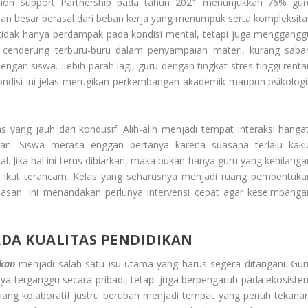
ucation Support Partnership pada tahun 2021 menunjukkan 76% gur
gian besar berasal dari beban kerja yang menumpuk serta kompleksita
 tidak hanya berdampak pada kondisi mental, tetapi juga menggangg
i cenderung terburu-buru dalam penyampaian materi, kurang sabar
gan siswa. Lebih parah lagi, guru dengan tingkat stres tinggi renta
ondisi ini jelas merugikan perkembangan akademik maupun psikologi
s yang jauh dari kondusif. Alih-alih menjadi tempat interaksi hangat
an. Siswa merasa enggan bertanya karena suasana terlalu kaku
Jika hal ini terus dibiarkan, maka bukan hanya guru yang kehilanga
a ikut terancam. Kelas yang seharusnya menjadi ruang pembentuka
san. Ini menandakan perlunya intervensi cepat agar keseimbanga
DA KUALITAS PENDIDIKAN
kan
menjadi salah satu isu utama yang harus segera ditangani. Gur
a terganggu secara pribadi, tetapi juga berpengaruh pada ekosiste
uang kolaboratif justru berubah menjadi tempat yang penuh tekanan