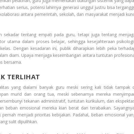
rikan pelatihan, guru juga memerlukan dukungan sistemik yang dapa
atian serius, potensi lahirnya generasi unggul justru bisa tergangg
 kolaborasi antara pemerintah, sekolah, dan masyarakat menjadi kunc
 sekadar tentang empati pada guru, tetapi juga tentang menjag
or utama dalam proses belajar, sehingga kesejahteraan psikologi
elas. Dengan kesadaran ini, publik diharapkan lebih peka terhada
 dalam diam. Upaya menjaga keseimbangan antara tuntutan profesiona
as bersama.
K TERLIHAT
litas yang dialami banyak guru meski sering kali tidak tampak d
 depan murid dan orang tua, meski sebenarnya mereka menyimpa
sembunyi tekanan administratif, tuntutan kurikulum, dan ekspektas
dikan beban emosional mereka kian berat dan terabaikan. Sayangnya
k pernah menjadi prioritas kebijakan. Padahal, beban emosional yan
ng sulit dipulihkan.