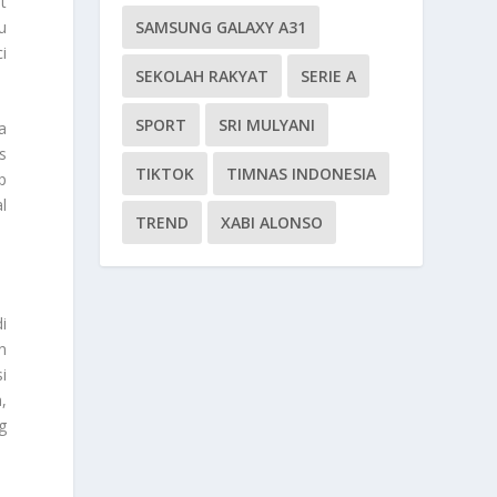
t
SAMSUNG GALAXY A31
u
i
SEKOLAH RAKYAT
SERIE A
SPORT
SRI MULYANI
a
s
TIKTOK
TIMNAS INDONESIA
p
l
TREND
XABI ALONSO
i
n
i
,
g