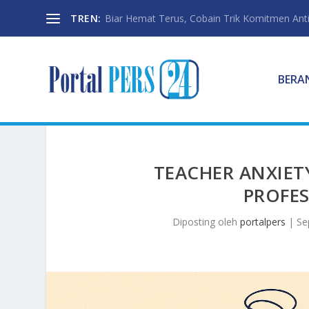
TREN:
Biar Hemat Terus, Cobain Trik Komitmen Anti
BERA
TEACHER ANXIET
PROFE
Diposting oleh
portalpers
|
Se