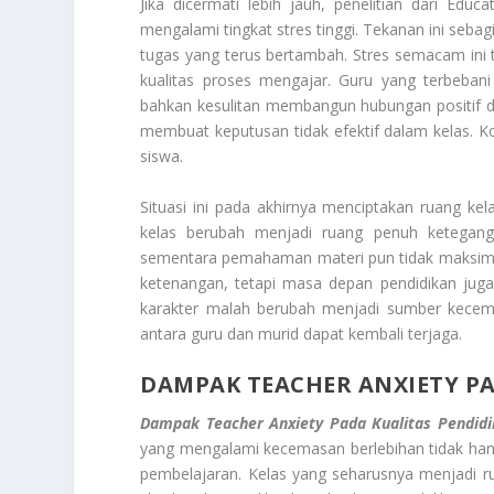
Jika dicermati lebih jauh, penelitian dari Ed
mengalami tingkat stres tinggi. Tekanan ini seba
tugas yang terus bertambah. Stres semacam ini
kualitas proses mengajar. Guru yang terbeban
bahkan kesulitan membangun hubungan positif den
membuat keputusan tidak efektif dalam kelas. K
siswa.
Situasi ini pada akhirnya menciptakan ruang kela
kelas berubah menjadi ruang penuh ketegang
sementara pemahaman materi pun tidak maksimal. 
ketenangan, tetapi masa depan pendidikan jug
karakter malah berubah menjadi sumber kecema
antara guru dan murid dapat kembali terjaga.
DAMPAK TEACHER ANXIETY PA
Dampak Teacher Anxiety Pada Kualitas Pendidi
yang mengalami kecemasan berlebihan tidak hany
pembelajaran. Kelas yang seharusnya menjadi r