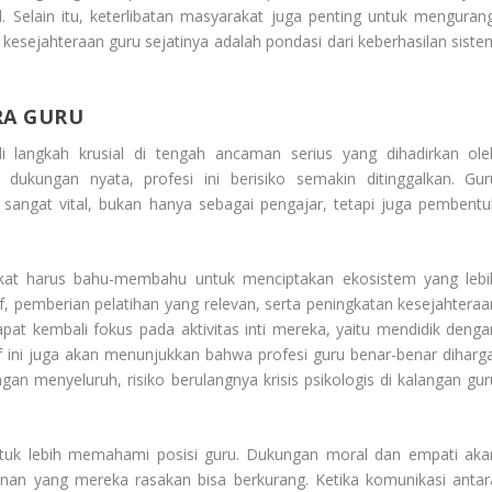
 Selain itu, keterlibatan masyarakat juga penting untuk mengurang
esejahteraan guru sejatinya adalah pondasi dari keberhasilan siste
RA GURU
 langkah krusial di tengah ancaman serius yang dihadirkan ole
kungan nyata, profesi ini berisiko semakin ditinggalkan. Gur
ngat vital, bukan hanya sebagai pengajar, tetapi juga pembentu
kat harus bahu-membahu untuk menciptakan ekosistem yang lebi
f, pemberian pelatihan yang relevan, serta peningkatan kesejahteraa
apat kembali fokus pada aktivitas inti mereka, yaitu mendidik denga
f ini juga akan menunjukkan bahwa profesi guru benar-benar diharga
n menyeluruh, risiko berulangnya krisis psikologis di kalangan gur
untuk lebih memahami posisi guru. Dukungan moral dan empati aka
nan yang mereka rasakan bisa berkurang. Ketika komunikasi antar