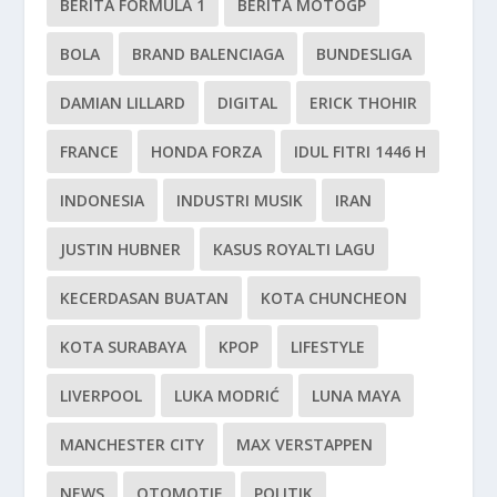
BERITA FORMULA 1
BERITA MOTOGP
BOLA
BRAND BALENCIAGA
BUNDESLIGA
DAMIAN LILLARD
DIGITAL
ERICK THOHIR
FRANCE
HONDA FORZA
IDUL FITRI 1446 H
INDONESIA
INDUSTRI MUSIK
IRAN
JUSTIN HUBNER
KASUS ROYALTI LAGU
KECERDASAN BUATAN
KOTA CHUNCHEON
KOTA SURABAYA
KPOP
LIFESTYLE
LIVERPOOL
LUKA MODRIĆ
LUNA MAYA
MANCHESTER CITY
MAX VERSTAPPEN
NEWS
OTOMOTIF
POLITIK