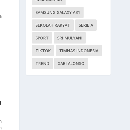
SAMSUNG GALAXY A31
i
SEKOLAH RAKYAT
SERIE A
SPORT
SRI MULYANI
TIKTOK
TIMNAS INDONESIA
TREND
XABI ALONSO
N
n
n