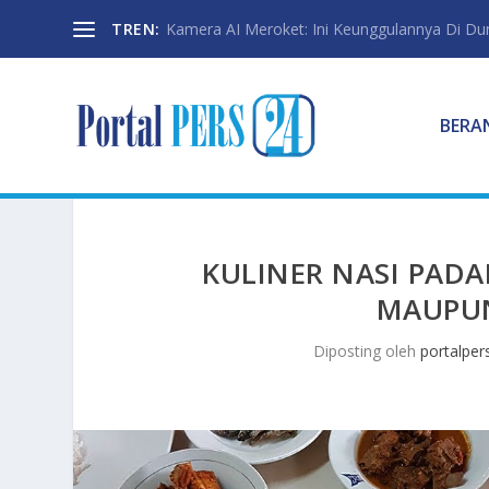
TREN:
Kamera AI Meroket: Ini Keunggulannya Di Dun
BERA
KULINER NASI PAD
MAUPUN
Diposting oleh
portalper