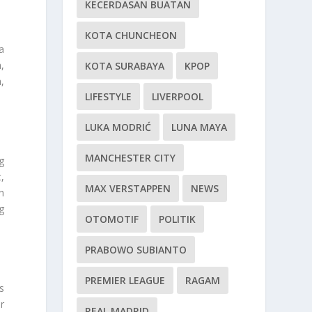
KECERDASAN BUATAN
KOTA CHUNCHEON
a
,
KOTA SURABAYA
KPOP
,
LIFESTYLE
LIVERPOOL
LUKA MODRIĆ
LUNA MAYA
MANCHESTER CITY
g
,
MAX VERSTAPPEN
NEWS
h
g
OTOMOTIF
POLITIK
PRABOWO SUBIANTO
PREMIER LEAGUE
RAGAM
s
r
REAL MADRID