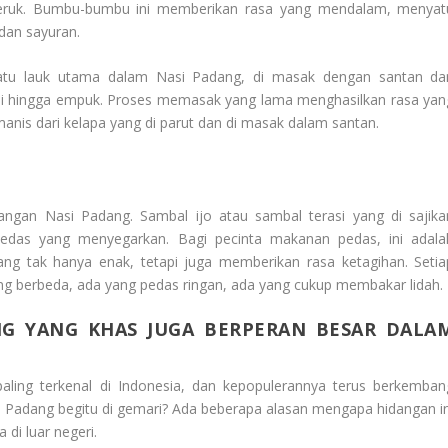
un jeruk. Bumbu-bumbu ini memberikan rasa yang mendalam, menyat
dan sayuran.
atu lauk utama dalam Nasi Padang, di masak dengan santan da
i hingga empuk. Proses memasak yang lama menghasilkan rasa yan
manis dari kelapa yang di parut dan di masak dalam santan.
angan Nasi Padang. Sambal ijo atau sambal terasi yang di sajika
das yang menyegarkan. Bagi pecinta makanan pedas, ini adala
ng tak hanya enak, tetapi juga memberikan rasa ketagihan. Setia
g berbeda, ada yang pedas ringan, ada yang cukup membakar lidah.
NG YANG KHAS JUGA BERPERAN BESAR DALA
paling terkenal di Indonesia, dan kepopulerannya terus berkemban
Padang begitu di gemari? Ada beberapa alasan mengapa hidangan in
a di luar negeri.