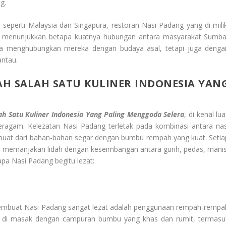
g.
seperti Malaysia dan Singapura, restoran Nasi Padang yang di milik
ni menunjukkan betapa kuatnya hubungan antara masyarakat Sumba
anya menghubungkan mereka dengan budaya asal, tetapi juga denga
antau.
AH SALAH SATU KULINER INDONESIA YAN
ah Satu Kuliner Indonesia Yang Paling Menggoda Selera
, di kenal lu
ragam. Kelezatan Nasi Padang terletak pada kombinasi antara nas
erbuat dari bahan-bahan segar dengan bumbu rempah yang kuat. Setia
, memanjakan lidah dengan keseimbangan antara gurih, pedas, manis
pa Nasi Padang begitu lezat:
embuat Nasi Padang sangat lezat adalah penggunaan rempah-rempa
g di masak dengan campuran bumbu yang khas dan rumit, termasu