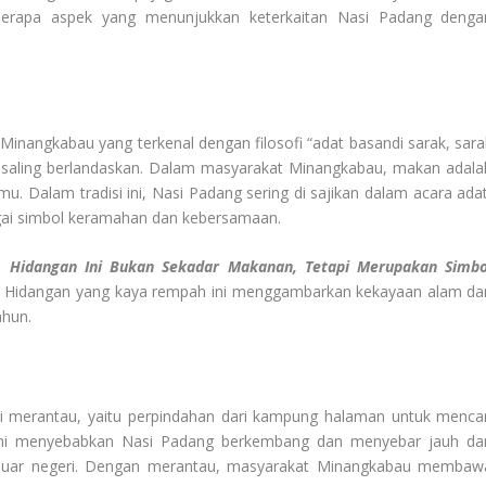
eberapa aspek yang menunjukkan keterkaitan Nasi Padang denga
inangkabau yang terkenal dengan filosofi “adat basandi sarak, sara
ma saling berlandaskan. Dalam masyarakat Minangkabau, makan adala
 Dalam tradisi ini, Nasi Padang sering di sajikan dalam acara adat
agai simbol keramahan dan kebersamaan.
u,
Hidangan Ini Bukan Sekadar Makanan, Tetapi Merupakan Simbo
ya. Hidangan yang kaya rempah ini menggambarkan kekayaan alam da
ahun.
i merantau, yaitu perpindahan dari kampung halaman untuk mencar
l ini menyebabkan Nasi Padang berkembang dan menyebar jauh dar
 luar negeri. Dengan merantau, masyarakat Minangkabau membaw