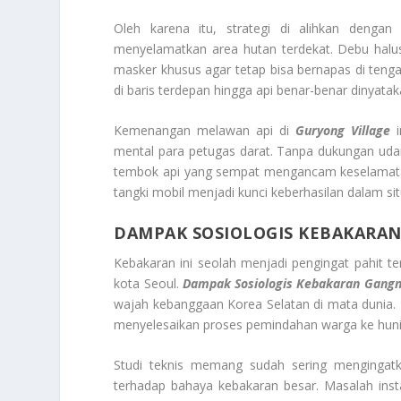
Oleh karena itu, strategi di alihkan denga
menyelamatkan area hutan terdekat. Debu hal
masker khusus agar tetap bisa bernapas di teng
di baris terdepan hingga api benar-benar dinyat
Kemenangan melawan api di
Guryong Village
i
mental para petugas darat. Tanpa dukungan uda
tembok api yang sempat mengancam keselamatan
tangki mobil menjadi kunci keberhasilan dalam sit
DAMPAK SOSIOLOGIS KEBAKARA
Kebakaran ini seolah menjadi pengingat pahit t
kota Seoul.
Dampak Sosiologis Kebakaran Gang
wajah kebanggaan Korea Selatan di mata dunia. K
menyelesaikan proses pemindahan warga ke huni
Studi teknis memang sudah sering mengingat
terhadap bahaya kebakaran besar. Masalah instal