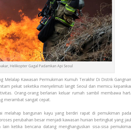
bakar, Helikopter Gagal Padamkan Api Seoul
g Melalap Kawasan Permukiman Kumuh Terakhir Di Distrik Gangna
hitam pekat seketika menyelimuti langit Seoul dan memicu kepanika
tivitas. Orang-orang berlarian keluar rumah sambil membawa hart
ang merambat sangat cepat.
lai melahap bangunan kayu yang berdiri rapat di pemukiman pada
 proses perubahan besar menjadi kawasan hunian bertingkat yang jau
a lain ketika bencana datang menghanguskan sisa-sisa pemukima