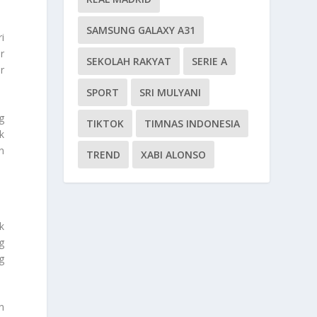
SAMSUNG GALAXY A31
i
r
SEKOLAH RAKYAT
SERIE A
r
SPORT
SRI MULYANI
g
TIKTOK
TIMNAS INDONESIA
k
n
TREND
XABI ALONSO
k
g
g
n