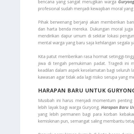
bencana yang sangat merugikan warga
Guryong
profesional sudah menjadi kewajiban moral yang t
Pihak berwenang berjanji akan memberikan bant
dan harta benda mereka. Dukungan moral juga t
mendirikan dapur umum di sekitar lokasi pengu
mental warga yang baru saja kehilangan segala ya
Kita patut memberikan rasa hormat setinggi-ti
jiwa di tengah pemukiman padat. Tragedi ini m
keadilan dalam aspek keselamatan bagi seluruh l
kawasan agar tidak ada lagi risiko serupa yang 
HARAPAN BARU UNTUK GURYON
Musibah ini harus menjadi momentum penting 
lebih layak bagi warga Guryong.
Harapan Baru U
yang lebih permanen bagi para korban kebakar
kemiskinan pun, semangat saling membantu tetap