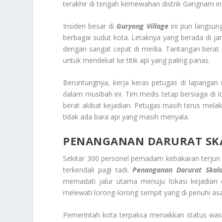
terakhir di tengah kemewahan distrik Gangnam ini
Insiden besar di
Guryong Village
ini pun langsun
berbagai sudut kota. Letaknya yang berada di ja
dengan sangat cepat di media. Tantangan berat
untuk mendekat ke titik api yang paling panas.
Beruntungnya, kerja keras petugas di lapanga
dalam musibah ini. Tim medis tetap bersiaga d
berat akibat kejadian. Petugas masih terus mel
tidak ada bara api yang masih menyala.
PENANGANAN DARURAT SKA
Sekitar 300 personel pemadam kebakaran terjun 
terkendali pagi tadi.
Penanganan Darurat Skal
memadati jalur utama menuju lokasi kejadian 
melewati lorong-lorong sempit yang di penuhi as
Pemerintah kota terpaksa menaikkan status was