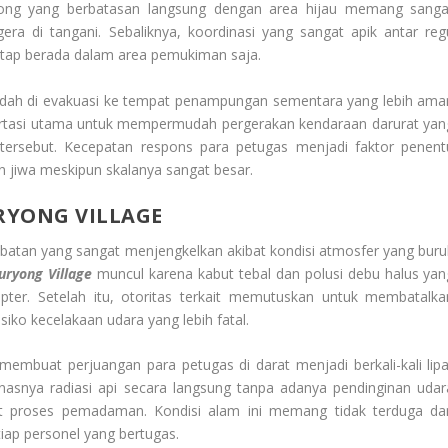
yong yang berbatasan langsung dengan area hijau memang sanga
era di tangani. Sebaliknya, koordinasi yang sangat apik antar reg
etap berada dalam area pemukiman saja.
dah di evakuasi ke tempat penampungan sementara yang lebih ama
sportasi utama untuk mempermudah pergerakan kendaraan darurat yan
an tersebut. Kecepatan respons para petugas menjadi faktor penent
 jiwa meskipun skalanya sangat besar.
RYONG VILLAGE
an yang sangat menjengkelkan akibat kondisi atmosfer yang buru
uryong Village
muncul karena kabut tebal dan polusi debu halus yan
pter. Setelah itu, otoritas terkait memutuskan untuk membatalka
ko kecelakaan udara yang lebih fatal.
 membuat perjuangan para petugas di darat menjadi berkali-kali lipa
asnya radiasi api secara langsung tanpa adanya pendinginan udar
 proses pemadaman. Kondisi alam ini memang tidak terduga da
tiap personel yang bertugas.