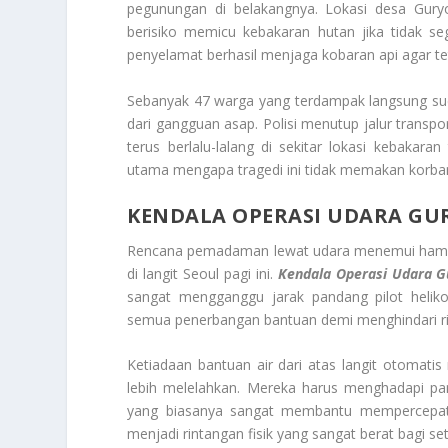
pegunungan di belakangnya. Lokasi desa Gur
berisiko memicu kebakaran hutan jika tidak seg
penyelamat berhasil menjaga kobaran api agar t
Sebanyak 47 warga yang terdampak langsung su
dari gangguan asap. Polisi menutup jalur tran
terus berlalu-lalang di sekitar lokasi kebakar
utama mengapa tragedi ini tidak memakan korban
KENDALA OPERASI UDARA GU
Rencana pemadaman lewat udara menemui hambat
di langit Seoul pagi ini.
Kendala Operasi Udara G
sangat mengganggu jarak pandang pilot heliko
semua penerbangan bantuan demi menghindari risi
Ketiadaan bantuan air dari atas langit otomatis
lebih melelahkan. Mereka harus menghadapi pan
yang biasanya sangat membantu mempercepat
menjadi rintangan fisik yang sangat berat bagi se