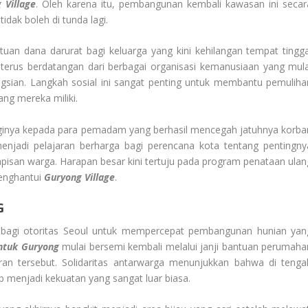
 Village
. Oleh karena itu, pembangunan kembali kawasan ini secar
idak boleh di tunda lagi.
uan dana darurat bagi keluarga yang kini kehilangan tempat tingga
erus berdatangan dari berbagai organisasi kemanusiaan yang mula
ngsian. Langkah sosial ini sangat penting untuk membantu pemuliha
ng mereka miliki.
ngginya kepada para pemadam yang berhasil mencegah jatuhnya korba
enjadi pelajaran berharga bagi perencana kota tentang pentingny
apisan warga. Harapan besar kini tertuju pada program penataan ulan
menghantui
Guryong Village
.
G
bagi otoritas Seoul untuk mempercepat pembangunan hunian yan
ntuk Guryong
mulai bersemi kembali melalui janji bantuan perumaha
an tersebut. Solidaritas antarwarga menunjukkan bahwa di tenga
 menjadi kekuatan yang sangat luar biasa.