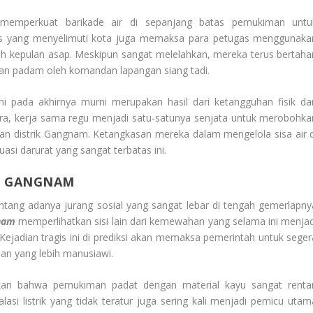
n memperkuat barikade air di sepanjang batas pemukiman untu
us yang menyelimuti kota juga memaksa para petugas menggunaka
ah kepulan asap. Meskipun sangat melelahkan, mereka terus bertaha
akan padam oleh komandan lapangan siang tadi.
ni pada akhirnya murni merupakan hasil dari ketangguhan fisik da
ra, kerja sama regu menjadi satu-satunya senjata untuk merobohka
 distrik Gangnam. Ketangkasan mereka dalam mengelola sisa air d
uasi darurat yang sangat terbatas ini.
N GANGNAM
entang adanya jurang sosial yang sangat lebar di tengah gemerlapny
nam
memperlihatkan sisi lain dari kemewahan yang selama ini menjad
ejadian tragis ini di prediksi akan memaksa pemerintah untuk seger
an yang lebih manusiawi.
kan bahwa pemukiman padat dengan material kayu sangat renta
asi listrik yang tidak teratur juga sering kali menjadi pemicu utam