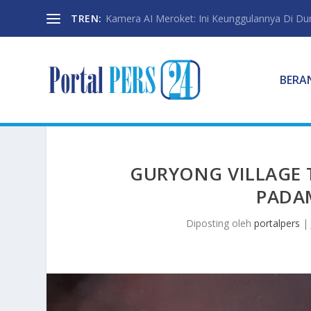
TREN:
Kamera AI Meroket: Ini Keunggulannya Di Dun
BERA
GURYONG VILLAGE 
PADA
Diposting oleh
portalpers
|