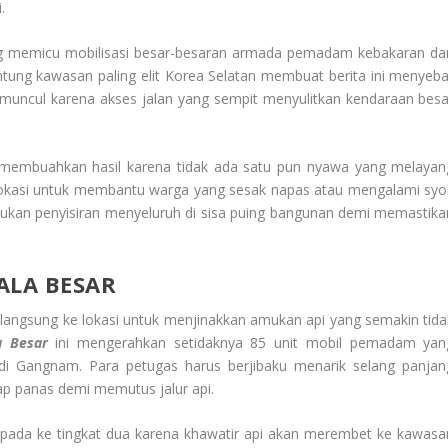
.
g memicu mobilisasi besar-besaran armada pemadam kebakaran dar
ntung kawasan paling elit Korea Selatan membuat berita ini menyeba
 muncul karena akses jalan yang sempit menyulitkan kendaraan besa
n membuahkan hasil karena tidak ada satu pun nyawa yang melayan
i lokasi untuk membantu warga yang sesak napas atau mengalami syo
akukan penyisiran menyeluruh di sisa puing bangunan demi memastika
LA BESAR
langsung ke lokasi untuk menjinakkan amukan api yang semakin tida
a Besar
ini mengerahkan setidaknya 85 unit mobil pemadam yan
di Gangnam. Para petugas harus berjibaku menarik selang panjan
ap panas demi memutus jalur api.
pada ke tingkat dua karena khawatir api akan merembet ke kawasa