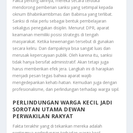
Fakta penting lainnya, mereka secara terbuka
mendorong pemberian sanksi yang setimpal kepada
oknum Bhabinkamtibmas dan Babinsa yang terlibat.
Sanksi di nilai perlu sebagai bentuk pembelajaran
sekaligus penegakan disiplin. Menurut DPR, aparat
keamanan memiliki posisi strategis di tengah
masyarakat. Ketika kewenangan tersebut di gunakan
secara keliru. Dan dampaknya bisa sangat luas dan
merusak kepercayaan publik. Oleh karena itu, sanksi
tidak hanya bersifat administratif. Akan tetapi juga
harus memberikan efek jera. Langkah ini di harapkan
menjadi pesan tegas bahwa aparat wajib
mengedepankan kehati-hatian. Kemudian juga dengan
profesionalisme, dan perlindungan terhadap warga sipil.
PERLINDUNGAN WARGA KECIL JADI
SOROTAN UTAMA DEWAN
PERWAKILAN RAKYAT
Fakta terakhir yang di tekankan mereka adalah
pentingnya perlindungan terhadap warga kecil,