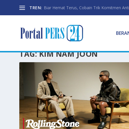
TREN:
Biar Hemat Terus, Cobain Trik Komitmen Anti
BERA
TAG:
KIM NAM JOON