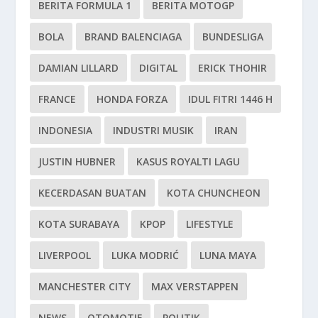
BERITA FORMULA 1
BERITA MOTOGP
BOLA
BRAND BALENCIAGA
BUNDESLIGA
DAMIAN LILLARD
DIGITAL
ERICK THOHIR
FRANCE
HONDA FORZA
IDUL FITRI 1446 H
INDONESIA
INDUSTRI MUSIK
IRAN
JUSTIN HUBNER
KASUS ROYALTI LAGU
KECERDASAN BUATAN
KOTA CHUNCHEON
KOTA SURABAYA
KPOP
LIFESTYLE
LIVERPOOL
LUKA MODRIĆ
LUNA MAYA
MANCHESTER CITY
MAX VERSTAPPEN
NEWS
OTOMOTIF
POLITIK