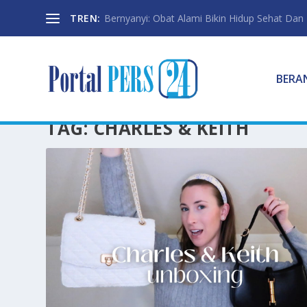
TREN:
Bernyanyi: Obat Alami Bikin Hidup Sehat Dan
BERA
TAG:
CHARLES & KEITH