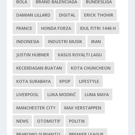
BOLA
BRAND BALENCIAGA
BUNDESLIGA
DAMIAN LILLARD
DIGITAL
ERICK THOHIR
FRANCE
HONDA FORZA
IDUL FITRI 1446 H
INDONESIA
INDUSTRI MUSIK
IRAN
JUSTIN HUBNER
KASUS ROYALTI LAGU
KECERDASAN BUATAN
KOTA CHUNCHEON
KOTA SURABAYA
KPOP
LIFESTYLE
LIVERPOOL
LUKA MODRIĆ
LUNA MAYA
MANCHESTER CITY
MAX VERSTAPPEN
NEWS
OTOMOTIF
POLITIK
PRABOWO SUBIANTO
PREMIER LEAGUE