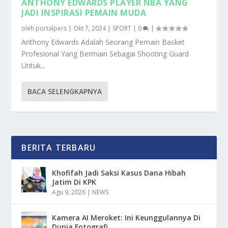
ANTHONY EDWARDS PLAYER NBA YANG
JADI INSPIRASI PEMAIN MUDA
oleh
portalpers
|
Okt 7, 2024
|
SPORT
|
0
|
Anthony Edwards Adalah Seorang Pemain Basket
Profesional Yang Bermain Sebagai Shooting Guard
Untuk...
BACA SELENGKAPNYA
BERITA TERBARU
Khofifah Jadi Saksi Kasus Dana Hibah
Jatim Di KPK
Agu 9, 2026
|
NEWS
Kamera AI Meroket: Ini Keunggulannya Di
Dunia Fotografi